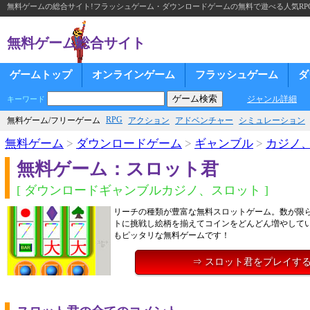
無料ゲームの総合サイト!フラッシュゲーム・ダウンロードゲームの無料で遊べる人気RP
無料ゲーム総合サイト
ゲームトップ
オンラインゲーム
フラッシュゲーム
ダ
ジャンル詳細
キーワード
RPG
無料ゲーム/フリーゲーム
アクション
アドベンチャー
シミュレーション
無料ゲーム
>
ダウンロードゲーム
>
ギャンブル
>
カジノ
無料ゲーム：スロット君
[ ダウンロードギャンブルカジノ、スロット ]
リーチの種類が豊富な無料スロットゲーム。数が限
トに挑戦し絵柄を揃えてコインをどんどん増やして
もピッタリな無料ゲームです！
⇒ スロット君をプレイす