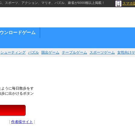
G、スポーツ、アクション、マリオ、パズル、麻雀が6000種以上掲載！
スマホ
ウンロードゲーム
シューティング
パズル
脱出ゲーム
テーブルゲーム
スポーツゲーム
女性向け
たように毎日散歩をす
散歩に出かけるボタン
[
作者様サイト
]