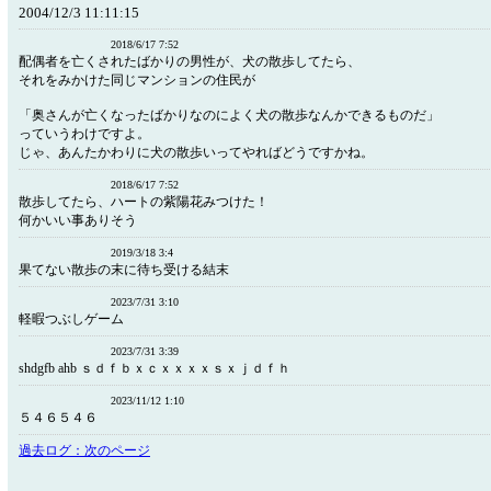
2004/12/3 11:11:15
2018/6/17 7:52
配偶者を亡くされたばかりの男性が、犬の散歩してたら、
それをみかけた同じマンションの住民が
「奥さんが亡くなったばかりなのによく犬の散歩なんかできるものだ」
っていうわけですよ。
じゃ、あんたかわりに犬の散歩いってやればどうですかね。
2018/6/17 7:52
散歩してたら、ハートの紫陽花みつけた！
何かいい事ありそう
2019/3/18 3:4
果てない散歩の末に待ち受ける結末
2023/7/31 3:10
軽暇つぶしゲーム
2023/7/31 3:39
shdgfb ahb ｓｄｆｂｘｃｘｘｘｘｓｘｊｄｆｈ
2023/11/12 1:10
５４６５４６
過去ログ：次のページ