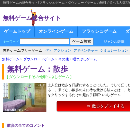
無料ゲームの総合サイト!フラッシュゲーム・ダウンロードゲームの無料で遊べる人気RP
無料ゲーム総合サイト
ゲームトップ
オンラインゲーム
フラッシュゲーム
ダ
ジャンル詳細
キーワード
RPG
無料ゲーム/フリーゲーム
アクション
アドベンチャー
シミュレーション
無料ゲーム
>
ダウンロードゲーム
>
その他
>
暇つぶしゲーム
無料ゲーム：散歩
[ ダウンロードその他暇つぶしゲーム ]
主人公は散歩を日課にすることにした。そして狂っ
る…。果てない散歩の末に待ち受ける結末とは…。
をクリックするだけの超お手軽暇つぶしゲーム
⇒ 散歩をプレイする
散歩の全てのコメント