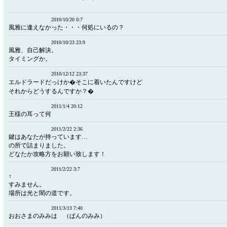
2010/10/20 0:7
風雅に逢えなかった・・・何処にいるの？
2010/10/23 23:9
風雅、自己解決。
タイミングか。
2010/12/12 23:37
エルドラードだっけか�そこに着いたんですけど
それからどうするんですか？�
2011/1/4 20:12
王様の耳って何
2011/2/22 2:36
鍵はあなたが持っています…
の所で詰まりました。
どなたか攻略方をお願い致します！
2011/2/22 3:7
↑
すみません。
場所は光と闇の道です。
2011/3/13 7:40
おおさまのみみは （ぱんのみみ）