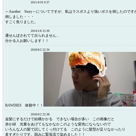
2011/4/16 9:37
～Another Story～についてですが、私はラスボスより強いボスを倒したので
倒しました・・・
すごく焦りました。
2014/1/8 15:39
通せんぼされてて出られません...
分かる人お願いします！！
2018/6/2 22:34
BAWDIES 体験中！！
2018/6/2 22:38
金髪にするだけで結構かかる できない場合が多い この画像だと
赤か緑 光量をあげてもなかなかこのような髪色にならないので
いろんな人の髪で試してくっ付けてる このように髪型が足りなかったり
多すぎたりです。因みに緊張流で染めました！！