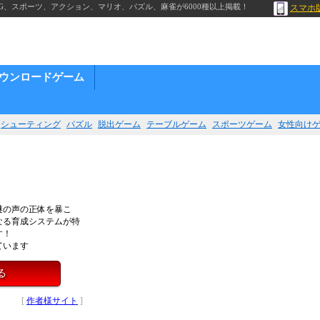
G、スポーツ、アクション、マリオ、パズル、麻雀が6000種以上掲載！
スマホ
ウンロードゲーム
シューティング
パズル
脱出ゲーム
テーブルゲーム
スポーツゲーム
女性向け
謎の声の正体を暴こ
なる育成システムが特
す！
ています
る
[
作者様サイト
]