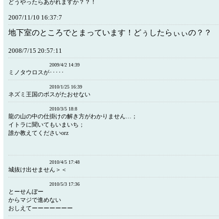
どうやったらあがれますか？？！
2007/11/10 16:37:7
地下室のところでとまっています！どぅしたらぃぃの？？
2008/7/15 20:57:11
2009/4/2 14:39
ミノタウロスが･････
2010/1/25 16:39
ネズミ王国のボスがたおせない
2010/3/5 18:8
龍の山の中の仕掛けの解き方がわかりません…；
イトラに聞いてもいまいち；
誰か教えてくださいorz
2010/4/5 17:48
城抜け出せません＞＜
2010/5/3 17:36
とーせんぼー
からマジで進めない
おしえてーーーーーーー