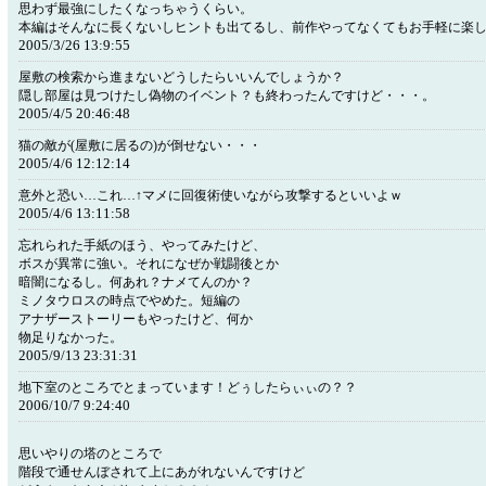
思わず最強にしたくなっちゃうくらい。
本編はそんなに長くないしヒントも出てるし、前作やってなくてもお手軽に楽
2005/3/26 13:9:55
屋敷の検索から進まないどうしたらいいんでしょうか？
隠し部屋は見つけたし偽物のイベント？も終わったんですけど・・・。
2005/4/5 20:46:48
猫の敵が(屋敷に居るの)が倒せない・・・
2005/4/6 12:12:14
意外と恐い…これ…↑マメに回復術使いながら攻撃するといいよｗ
2005/4/6 13:11:58
忘れられた手紙のほう、やってみたけど、
ボスが異常に強い。それになぜか戦闘後とか
暗闇になるし。何あれ？ナメてんのか？
ミノタウロスの時点でやめた。短編の
アナザーストーリーもやったけど、何か
物足りなかった。
2005/9/13 23:31:31
地下室のところでとまっています！どぅしたらぃぃの？？
2006/10/7 9:24:40
思いやりの塔のところで
階段で通せんぼされて上にあがれないんですけど