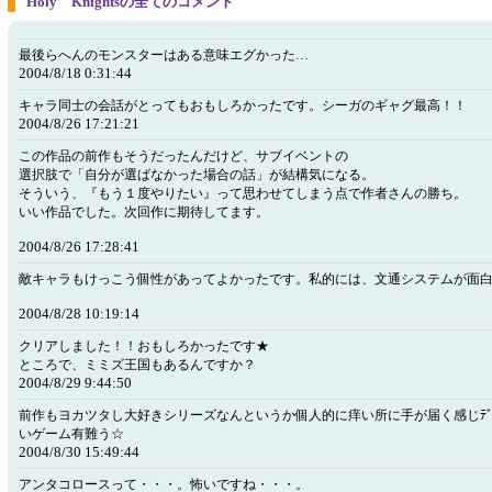
Holy Knightsの全てのコメント
最後らへんのモンスターはある意味エグかった…
2004/8/18 0:31:44
キャラ同士の会話がとってもおもしろかったです。シーガのギャグ最高！！
2004/8/26 17:21:21
この作品の前作もそうだったんだけど、サブイベントの
選択肢で「自分が選ばなかった場合の話」が結構気になる。
そういう、『もう１度やりたい』って思わせてしまう点で作者さんの勝ち。
いい作品でした。次回作に期待してます。
2004/8/26 17:28:41
敵キャラもけっこう個性があってよかったです。私的には、文通システムが面
2004/8/28 10:19:14
クリアしました！！おもしろかったです★
ところで、ミミズ王国もあるんですか？
2004/8/29 9:44:50
前作もヨカツタし大好きシリーズなんというか個人的に痒い所に手が届く感
いゲーム有難う☆
2004/8/30 15:49:44
アンタコロースって・・・。怖いですね・・・。