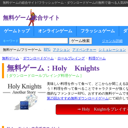
無料ゲームの総合サイト!フラッシュゲーム・ダウンロードゲームの無料で遊べる人気RP
無料ゲーム総合サイト
ゲームトップ
オンラインゲーム
フラッシュゲーム
ダ
ジャンル詳細
キーワード
RPG
無料ゲーム/フリーゲーム
アクション
アドベンチャー
シミュレーション
無料ゲーム
>
ダウンロードゲーム
>
ロールプレイング
>
料理ゲーム
無料ゲーム：Holy Knights
[ ダウンロードロールプレイング料理ゲーム ]
美味しい料理を作って食べて、どこからか聞こえる
う！料理を作って食べることでキャラクターが強く
徴的なファンタジーRPG。おすすめの無料ゲームで
第25回おすすめ無料ダウンロードゲーム
にて紹介し
⇒ Holy Knightsをプレイす