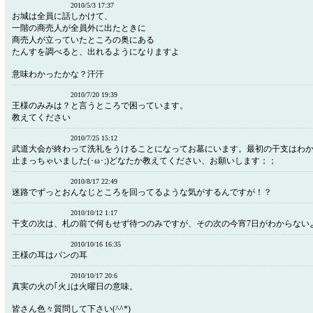
2010/5/3 17:37
お城は全員に話しかけて、
一階の商売人が全員外に出たときに
商売人が立っていたところの奥にある
たんすを調べると、出れるようになりますよ
意味わかったかな？汗汗
2010/7/20 19:39
王様のみみは？と言うところで困っています。
教えてください
2010/7/25 15:12
武道大会が終わって洗礼をうけることになってお墓にいます。最初の干支はわ
止まっちゃいました(･ω･;)どなたか教えてください、お願いします；；
2010/8/17 22:49
迷路でずっとおんなじところを回ってるような気がするんですが！？
2010/10/12 1:17
干支の次は、札の前で何もせず待つのみですが、その次の今宵7日がわからない
2010/10/16 16:35
王様の耳はパンの耳
2010/10/17 20:6
真実の火の｢火｣は火曜日の意味。
皆さん色々質問して下さい(^^*)