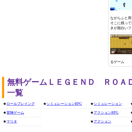
ながらふと周
そこに残って
きが面白いフ
るゲーム
無料ゲームＬＥＧＥＮＤ ＲＯＡ
一覧
★
ロールプレイング
★
シミュレーションRPG
★
シミュレーション
★
冒険ゲーム
★
アクションRPG
★
マリオ
★
アクション