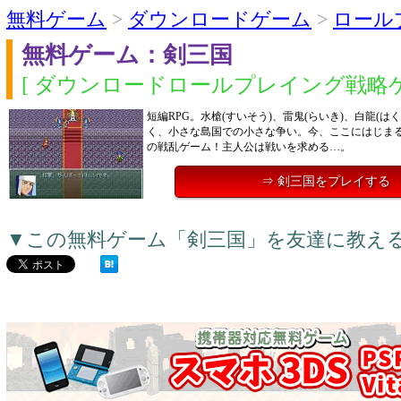
無料ゲーム
>
ダウンロードゲーム
>
ロール
無料ゲーム：剣三国
[ ダウンロードロールプレイング戦略ゲ
短編RPG。水槍(すいそう)、雷鬼(らいき)、白龍(は
く、小さな島国での小さな争い。今、ここにはじま
の戦乱ゲーム！主人公は戦いを求める…。
⇒ 剣三国をプレイする
▼この無料ゲーム「剣三国」を友達に教え