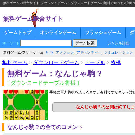
無料ゲームの総合サイト!フラッシュゲーム・ダウンロードゲームの無料で遊べる人気RP
無料ゲーム総合サイト
ゲームトップ
オンラインゲーム
フラッシュゲーム
ダ
ジャンル詳細
キーワード
RPG
無料ゲーム/フリーゲーム
アクション
アドベンチャー
シミュレーション
無料ゲーム
>
ダウンロードゲーム
>
テーブル
>
将棋
無料ゲーム：なんじゃ駒？
[ ダウンロードテーブル将棋 ]
手軽に軍人将棋を楽しめます。有料ですがネット対
なんじゃ駒？の公開は終了しま
なんじゃ駒？の全てのコメント