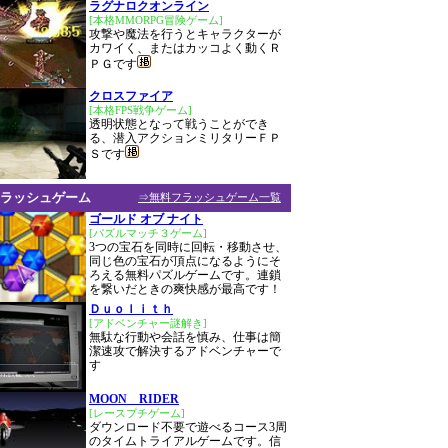
ラグナロクオンライン
[本格MMORPG冒険ゲーム]
攻撃や魔法を行うとキャラクターが
カワイく、またはカッコよく動くＲ
ＰＧです
クロスファイア
[本格FPS戦争ゲーム]
透明状態となって戦うことができ
る、潜入アクションミリタリーＦＰ
Ｓです
ラッシュゲーム
⇒無料フラッシュゲーム一覧
ゴールド オブ ナイト
[パズルマッチ３ゲーム]
3つの宝石を同時に回転・移動させ、
同じ色の宝石が頂点になるようにそ
ろえる無料パズルゲームです。連鎖
を繋いだときの爽快感が最高です！
Ｄｕｏｌｉｔｈ
[アドベンチャー謎解き]
無駄な行動や会話を慎み、仕事は簡
潔速攻で解決するアドベンチャーで
す
MOON RIDER
[レースプチゲーム]
ダウンロード不要で遊べるコース3周
のタイムトライアルゲームです。信