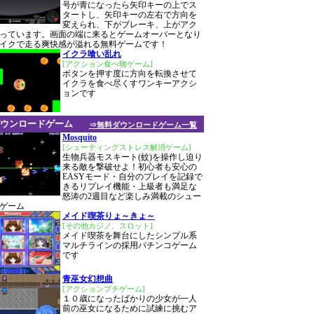
号が青になったら矢印キーの上でス
タートし、矢印キーの左右で方向を
変えられ、下がブレーキ、上がアク
っています。画面の端に来るとゲームオーバーとなり
イクで走る爽快感が溢れる無料ゲームです！
イクラ喰い乱れ
[アクション食べ物ゲーム]
ボタンを押す度に方向を転換させて
イクラを食べ尽くすワンキーアクシ
ョンです
ウンロードゲーム
⇒無料ダウンロードゲーム一覧
Mosquito
[シューティングストレス解消ゲーム]
生物兵器モスキート(蚊)を操作し迫り
来る敵を撃破せよ！初心者も安心の
EASYモード・自分のプレイを記録で
きるリプレイ機能・上級者も満足な
怒涛の2週目など楽しみ満載のシュー
ゲーム
メイド喫茶りょ～きょ～
[その他カジノ、スロット]
メイド喫茶を舞台にしたシンプル系
マルチラインの採用パチンコゲーム
です
青巫女幻想曲
[アクションプチゲーム]
１０歳になったばかりの少女が一人
前の巫女になるために試練に挑むア