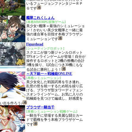
いるフュージョンファンタジーＲＰ
Ｇです
艦隊これくしょん
[本格MMORPG冒険ゲーム]
美少女×艦隊＝最強のシミュレーショ
ン！かわいい美少女艦隊と一緒に最
強の連合軍を目指す本格ブラウザシ
ミュレーションです
Figurehead
[シューティングロボット]
スクエニが放つ新ジャンルロボット
TPSオンラインゲームが登場！自分が
操作するロボットと2機の僚機の合計
3機を操り、1試合につき30機にもな
る試合に勝利しよう！
～天下統一～戦極姫ONLINE
[本格シミュレーション]
美少女化した戦国武将を引き連れ、
乱世の世を統一するため戦を繰り広
げる、ブラウザ型タワーディフェン
スオンラインゲーム。お気に入りの
戦極姫を見つけて編成し、好感度を
い出を作ろう♪
ブラウザ一騎当千
[本格シミュレーション戦略ゲーム]
一騎当千に登場する美麗な闘士カー
ドで覇権を争う本格ブラウザゲーム
です