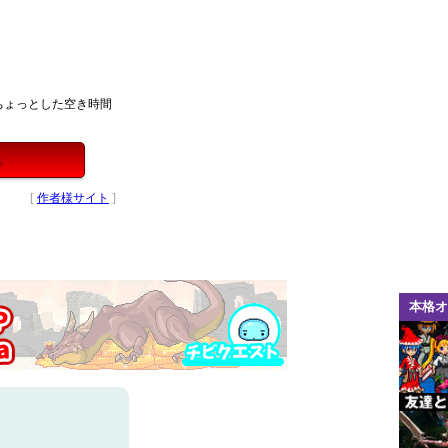
ちょっとした空き時間
る
[
作者様サイト
]
本格オ