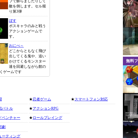
プで膨らましたりして
敵を倒します。セル堀
り第3弾
ぼす
ボスキャラのみと戦う
アクションゲームで
す。
おにべ～
どこからともなく飛び
出してくる鬼や、追い
無料フ
かけてくるモンスター
達を回避しながら館の
くゲームです
闘
★
忍者ゲーム
★
スマートフォン対応
戦バトル
★
アクションRPG
ドベンチャー
★
ロールプレイング
部劇
ューティング