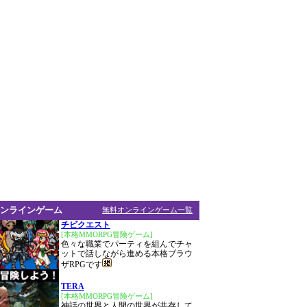
ンラインゲーム
無料オンラインゲーム一覧
チビクエスト
[本格MMORPG冒険ゲーム]
色々な職業でパーティを組んでチャ
ットで話しながら進める本格ブラウ
ザRPGです
TERA
[本格MMORPG冒険ゲーム]
神話の世界と人間の世界が共存して