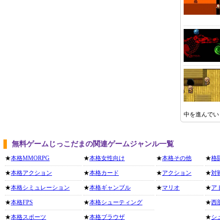
中を進んでい
無料ゲームじっこだまの関連ゲームジャンル一覧
★
本格MMORPG
★
本格女性向け
★
本格その他
★
格
★
本格アクション
★
本格カード
★
アクション
★
対
★
本格シミュレーション
★
本格ギャンブル
★
マリオ
★
ア
★
本格FPS
★
本格シューティング
★
西
★
本格スポーツ
★
本格ブラウザ
★
シ