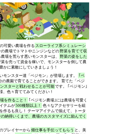
ルの可愛い農場を作る
スローライフ系シミュレーシ
分の農場でトマトやニンジンなどの
野菜を育てて収
る農場を荒らす悪いモンスターは、
野菜の姿をした
野菜を売って資金を稼いで、モンスターを倒して農
豊かに素敵にしていきましょう！
いモンスター達「ベジモン」が登場します。
｢ベ
分の農園で育てることができます。 育てた「ベジ
ンスターと戦わせることが可能
です。 ｢ベジモン｣
様、色々育ててみてください！
場を作ること！
｢ベジモン農場｣には農場を可愛く
イテムが
500種類以上！
色々なアクセサリーを組
を作るも良し！ テーマアイテムで揃えて、トータ
分の納得いくまで、農場のカスタマイズに励んでく
のプレイヤーから
畑仕事を手伝ってもらう
と、美