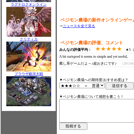
ラグナロクオンライン
ベジモン農場の新作オンラインゲー
⇒
ニュースを全て見る
クリティカ
ベジモン農場の評価、コメント
★★★★★
みんなの評価平均：
★5（0
A bit surispred it seems to simple and yet useful。
癒し系ゲームだよ～♪超おきにです♪
（2013/6
ブラウザ銀河大戦
▼ベジモン農場への期待度/おすすめ度は？
▼ベジモン農場について感想を書こう！