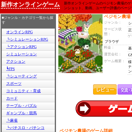
新作オンラインゲーム
新作オンラインゲームのベジモン農場のゲ
ンショット、動画、ユーザー評価のページ
ベジモン農場
■ジャンル・カテゴリ一覧から探
す
ジャンル：
シ
サービス状
正
オンラインRPG
態：
ゲ
┗シミュレーションRPG
ブラウザ
┗アクションRPG
料金：
基
シミュレーション
運営会社：
G
ゲーム概要：
アクション
様
ナ
┗FPS
ン
┗シューティング
スポーツ
コミュニティ・育成
カード
テーブル・パズル
ギャンブル・競馬
┗麻雀
┗パチスロ・パチンコ
ベジモン農場のゲーム詳細