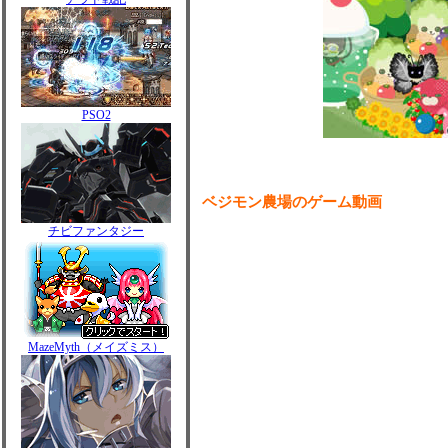
PSO2
ベジモン農場のゲーム動画
チビファンタジー
MazeMyth（メイズミス）