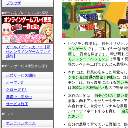
ブラウザ
■ゲームをプレイしてみた感想
｢ベジモン農場｣は、自分オリジナ
ガールズゲームカフェ【新
ョンゲーム
です。 プレイヤーは自
作オンラインゲームプレイ
穫
し、資金を稼ぎます。 時折現れ
感想】
モンスター「ベジモン」
で撃退！ 
場のレベルを上げてどんどん農場を
■ゲームサービス状況から探す
本作には、野菜の姿をした可愛らし
正式サービス開始
ジモン｣は普通の野菜と同様
に、自
オープンβ
モン」は、時々農場に現れる
悪いモ
は
300以上の種類がいる
ので野菜同
クローズドβ
本作の目的は、
自分だけの可愛い農
準備中・開発中
素敵に飾るアクセサリーやテーマア
サービス終了
み合わせて、自分オリジナルな農場
ルコーディネートするも良し！
自
■リンク
ださい！
オンラインゲーム
自分の農場で育てている野菜は、他