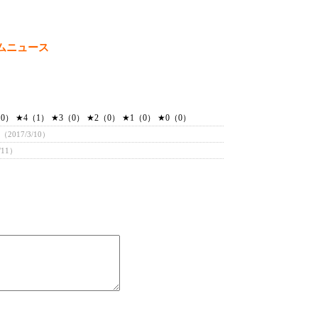
ムニュース
） ★4（1） ★3（0） ★2（0） ★1（0） ★0（0）
（2017/3/10）
/11）