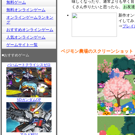
味しくなったり、通常よりも早く育
無料ゲーム
くさん作りたいと思ったら、
お友達
無料オンラインゲーム
新作オン
オンラインゲームランキン
イしてみ
グ
⇒
プレイ
おすすめオンラインゲーム
人気オンラインゲーム
ゲームサイト一覧
ベジモン農場のスクリーンショット
■おすすめゲーム
バハムートクライシスゼロ
SDガンダムOP
アラド戦記