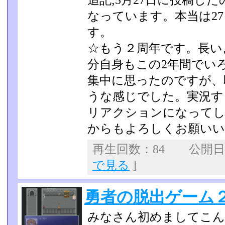
追記;5月27日に投稿し
なっています。本当は27
す。
☆もう２周年です。長い
分自身もこの2年間でい
集中に思ったのですが、
うな感じでした。実況す
リアクションになって
からもよろし­くお願い
再生回数：84 公開日：2
で見る
]
勇者の脱出ゲーム２実
みなさん初めましてこんにち