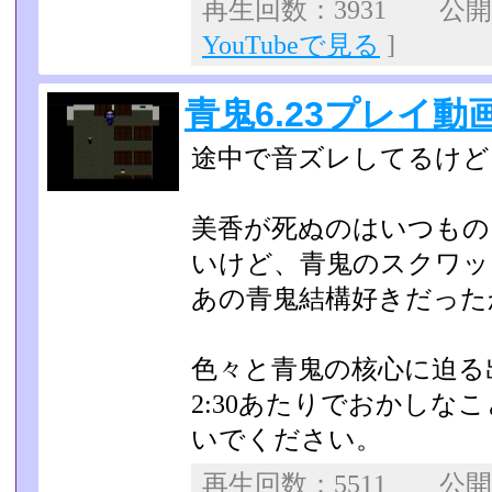
再生回数：3931 公開日：
YouTubeで見る
]
青鬼6.23プレイ動画
途中で音ズレしてるけど
美香が死ぬのはいつもの
いけど、青鬼のスクワッ
あの青鬼結構好きだった
色々と青鬼の核心に迫る
2:30あたりでおかしな
いでください。
再生回数：5511 公開日：