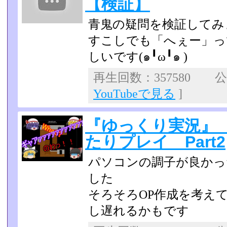
【検証】
青鬼の疑問を検証してみ
すこしでも「へぇー」っ
しいです(๑╹ω╹๑ )
再生回数：357580 公開
YouTubeで見る
]
『ゆっくり実況』 青
たりプレイ Part2
パソコンの調子が良かっ
した
そろそろOP作成を考え
し遅れるかもです