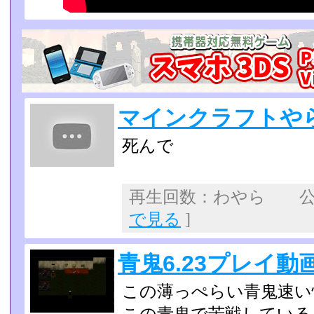
マインクラフトや
死んで
再生回数：わやら 
で見る
]
青鬼6.23プレイ動画
この薄っぺらい青鬼速い