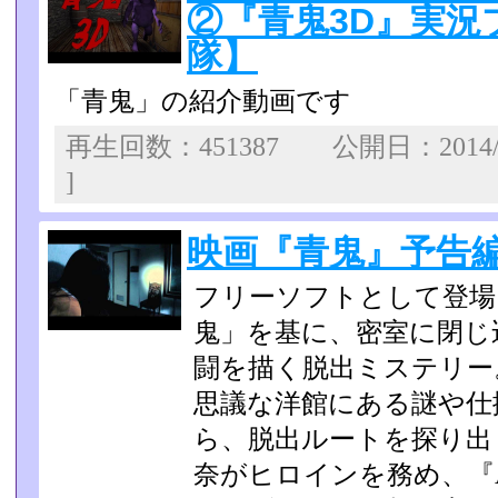
②『青鬼3D』実況プレ
隊】
「青鬼」の紹介動画です
再生回数：451387 公開日：2014/
]
映画『青鬼』予告
フリーソフトとして登場
鬼」を基に、密室に閉じ
闘を描く脱出ミステリー
思議な洋館にある謎や仕
ら、脱出ルートを探り出し
奈がヒロ­インを務め、『A