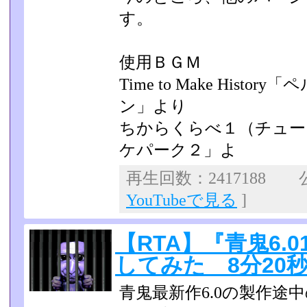
す。
使用ＢＧＭ
Time to Make His
ン」より
ちからくらべ１（チュー
ケパーク２」よ
再生回数：2417188 公
YouTubeで見る
]
【RTA】『青鬼6.
してみた 8分20
青鬼最新作6.0の製作途中