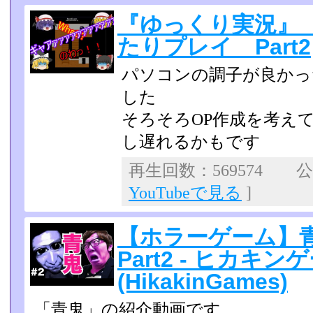
『ゆっくり実況』 青
たりプレイ Part2
パソコンの調子が良かっ
した
そろそろOP作成を考え
し遅れるかもです
再生回数：569574 公開
YouTubeで見る
]
【ホラーゲーム】青
Part2 - ヒカキン
(HikakinGames)
「青鬼」の紹介動画です