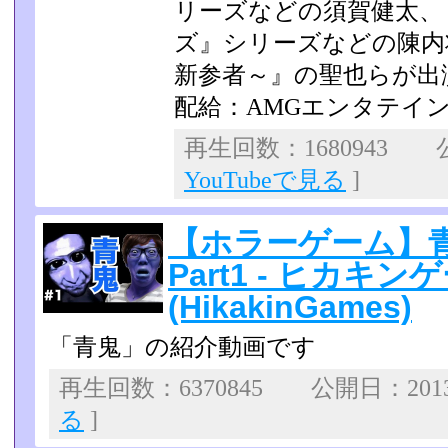
リーズなどの須賀健太、
ズ』シリーズなどの陳­内
新参者～』の聖也らが出
配給：AMGエンタテイ
再生回数：1680943 公
YouTubeで見る
]
【ホラーゲーム】青
Part1 - ヒカキン
(HikakinGames)
「青鬼」の紹介動画です
再生回数：6370845 公開日：2013
る
]