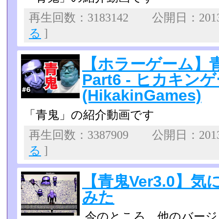
再生回数：3183142 公開日：2013
る
]
【ホラーゲーム】青
Part6 - ヒカキン
(HikakinGames)
「青鬼」の紹介動画です
再生回数：3387909 公開日：2013
る
]
【青鬼Ver3.0】
みた
今のところ、他のバージ