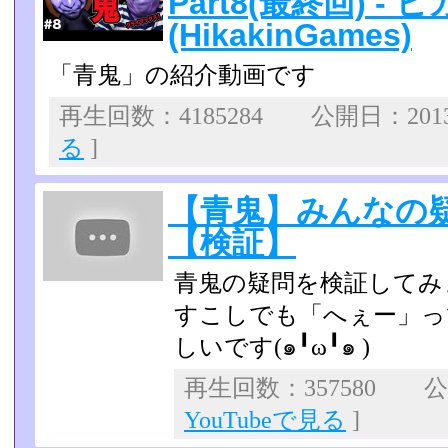
Part8(最終回) -
(HikakinGames)
「青鬼」の紹介動画です
再生回数：4185284 公開日：2013
る
]
【青鬼】みんなの
【検証】
青鬼の疑問を検証してみ
すこしでも「へぇー」っ
しいです(๑╹ω╹๑ )
再生回数：357580 公開
YouTubeで見る
]