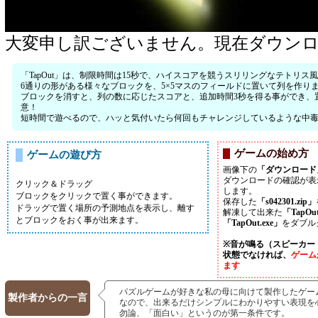
大変申し訳ございません。現在ダウン
「TapOut」は、制限時間は15秒で、ハイスコアを競うスリリングなテトリス
6通りの形がある様々なブロックを、5×5マスのフィールドに置いて列を作り
ブロックを消すと、列の数に応じたスコアと、追加時間3秒を得る事ができ、
意！
短時間で遊べるので、ハッと気付いたら何回もチャレンジしているような中
ゲームの始め方
ゲームの遊び方
画像下の
「ダウンロード
ダウンロードの確認が表
クリック＆ドラッグ
します。
ブロックをクリックで置く事ができます。
保存した
「s042301.zip」
ドラッグで置く場所の予測地点を表示し、離す
解凍して出来た
「TapOu
とブロックをおく事が出来ます。
「TapOut.exe」
をダブル
※音が鳴る（スピーカー
状態でなければ、
ゲーム
ます
パズルゲームが好きな私の母に向けて製作したゲー
製作者からの一言
なので、出来るだけシンプルにわかりやすい表現を
勿論、「面白い」というのが第一条件です。