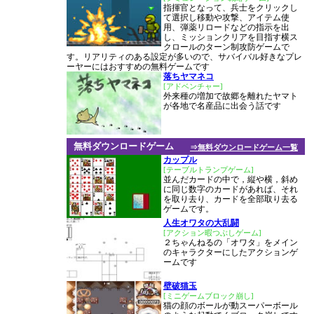
指揮官となって、兵士をクリックし
て選択し移動や攻撃、アイテム使
用、弾薬リロードなどの指示を出
し、ミッションクリアを目指す横ス
クロールのターン制攻防ゲームで
す。リアリティのある設定が多いので、サバイバル好きなプレ
ーヤーにはおすすめの無料ゲームです
落ちヤマネコ
[アドベンチャー]
外来種の増加で故郷を離れたヤマト
が各地で名産品に出会う話です
無料ダウンロードゲーム
⇒無料ダウンロードゲーム一覧
カップル
[テーブルトランプゲーム]
並んだカードの中で，縦や横，斜め
に同じ数字のカードがあれば、それ
を取り去り、カードを全部取り去る
ゲームです。
人生オワタの大乱闘
[アクション暇つぶしゲーム]
２ちゃんねるの「オワタ」をメイン
のキャラクターにしたアクションゲ
ームです
壁破猫玉
[ミニゲームブロック崩し]
猫の顔のボールが動スーパーボール