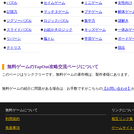
★
パズル
★
セイムゲーム
★
ミニゲーム
★
女性向け
★
記憶力
★
マッチ３ゲーム
★
プチゲーム
★
解体ゲー
★
ジグソーパズル
★
ロジックパズル
★
集中力
★
謎解き
★
スライドパズル
★
お絵かきロジック
★
キッズゲーム
★
一休みゲ
★
リバーシ
★
脳トレ
★
学習ゲーム
★
ボードゲ
★
テトリス
★
脱出
無料ゲームのTapOut攻略交流ページについて
このページはリンクフリーです。無料ゲームの著作権は、製作者様にあります。
無料ゲームの紹介に問題がある場合は、お手数ですがこちらの
【お問い合わせ】
無料ゲームについて
リンクについ
利用規約
相互リンク集
免責事項
ゲームサイト