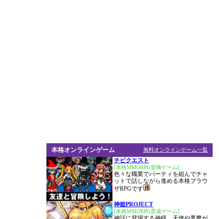
本格オンラインゲーム
無料オンラインゲーム一覧
チビクエスト
[本格MMORPG冒険ゲーム]
色々な職業でパーティを組んでチャ
ットで話しながら進める本格ブラウ
ザRPGです
神姫PROJECT
[本格MMORPG育成ゲーム]
神話に登場する神様、天使や悪魔が