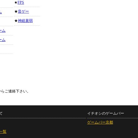
★
FPS
★
音ゲー
ム
★
神経衰弱
ーム
ーム
からご連絡下さい。
て
イチオシのゲームバー
ゲームバー京都
一覧