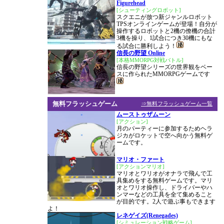
Figurehead
[シューティングロボット]
スクエニが放つ新ジャンルロボット
TPSオンラインゲームが登場！自分が
操作するロボットと2機の僚機の合計
3機を操り、1試合につき30機にもな
る試合に勝利しよう！
信長の野望 Online
[本格MMORPG対戦バトル]
信長の野望シリーズの世界観をベー
スに作られたMMORPGゲームです
無料フラッシュゲーム
⇒無料フラッシュゲーム一覧
ムーストゥザムーン
[アクション]
月のパーティーに参加するためヘラ
ジカがロケットで空へ向かう無料ゲ
ームです。
マリオ・ファート
[アクションマリオ]
マリオとワリオがオナラで飛んで工
具集めをする無料ゲームです。マリ
オとワリオ操作し、ドライバーやハ
ンマーなどの工具を全て集めること
が目的です。2人で遊ぶ事もできます
よ！
レネゲイズ(Renegades)
[シミュレーション戦略ゲーム]