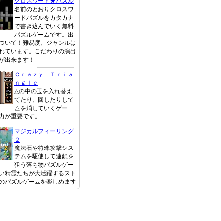
クロスワード★パズル
名前のとおりクロスワ
ードパズルをカタカナ
で書き込んでいく無料
パズルゲームです。出
ついて！難易度、ジャンルは
れています。こだわりの演出
が出来ます！
Ｃｒａｚｙ Ｔｒｉａ
ｎｇｌｅ
△の中の玉を入れ替え
てたり、回したりして
△を消していくゲー
力が重要です。
マジカルフィーリング
２
魔法石や特殊攻撃シス
テムを駆使して連鎖を
狙う落ち物パズルゲー
い精霊たちが大活躍するスト
のパズルゲームを楽しめます