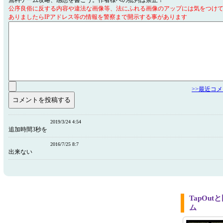
無料ゲーム攻略、感想を書こう。作者様への批判は禁止！
公序良俗に反する内容や違法な画像等、法にふれる画像のアップには気をつけ
ありましたらIPアドレス等の情報を警察まで開示する事があります
>>最近コ
2019/3/24 4:54
追加時間3秒を
2016/7/25 8:7
出来ない
TapOu
ム