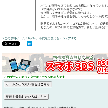
パズルが苦手な方でも楽しめる様にもなっています
（私自身がパズルが苦手なので）
余り難しく考えずに感覚的に遊べます。
しかし、思考を巡らせる事はしっかりとゲーム内で
開発者である私のハイスコアは2880点です。（5分
あなたの一瞬の判断力と決断力で、新しい記録を打
▼この無料ゲーム「TapOut」を友達に教える・シェアする
このゲームのカウンターはトータル9532人です