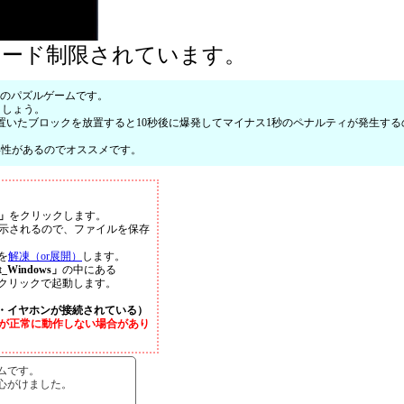
ロード制限されています。
風のパズルゲームです。
ましょう。
置いたブロックを放置すると10秒後に爆発してマイナス1秒のペナルティが発生する
毒性があるのでオススメです。
」
をクリックします。
示されるので、ファイルを保存
を
解凍（or展開）
します。
t_Windows」
の中にある
クリックで起動します。
・イヤホンが接続されている）
が正常に動作しない場合があり
ムです。
心がけました。