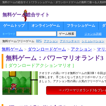
無料ゲームの総合サイト!フラッシュゲーム・ダウンロードゲームの無料で遊べる人気RP
無料ゲーム総合サイト
ゲームトップ
オンラインゲーム
フラッシュゲーム
ダ
ジャンル詳細
キーワード
RPG
無料ゲーム/フリーゲーム
アクション
アドベンチャー
シミュレーション
無料ゲーム
>
ダウンロードゲーム
>
アクション
>
マリ
無料ゲーム：パワーマリオランド3
[ ダウンロードアクションマリオ ]
クオリティの高いマリオ無料ゲームの第3弾！今回は
冒険します。手ごわくなってきたクリボーやノコノ
ましょう。アクション性の高い人気のフリーゲーム
⇒ パワーマリオランド3をプレ