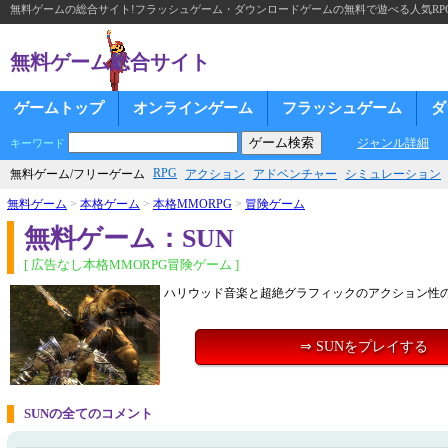
無料ゲームの総合サイト!フラッシュゲーム・ダウンロードゲームの無料で遊べる人気RP
無料ゲーム総合サイト
ゲームトップ
オンラインゲーム
フラッシュゲーム
ダ
ジャンル詳細
キーワード
RPG
無料ゲーム/フリーゲーム
アクション
アドベンチャー
シミュレーション
無料ゲーム
>
本格ゲーム
>
本格MMORPG
>
冒険ゲーム
無料ゲーム：SUN
[ 広告なし本格MMORPG冒険ゲーム ]
ハリウッド音楽と超絶グラフィックのアクション性の
⇒ SUNをプレイする
SUNの全てのコメント