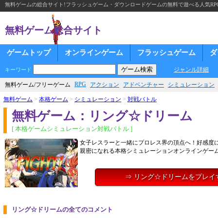
無料ゲームの総合サイト!フラッシュゲーム・ダウンロードゲームの無料で遊べる人気RP
無料ゲーム総合サイト
ゲームトップ
オンラインゲーム
フラッシュゲーム
ダ
ジャンル詳細
キーワード
RPG
無料ゲーム/フリーゲーム
アクション
アドベンチャー
シミュレーション
無料ゲーム
>
本格ゲーム
>
シミュレーション
>
対戦バトル
無料ゲーム：リング☆ドリーム
[ 本格ゲームシミュレーション対戦バトル ]
女子レスラーと一緒にプロレス界の頂点へ！好感度
親密になれる本格シミュレーションオンラインゲー
⇒ リング☆ドリームをプレイ
リング☆ドリームの全てのコメント