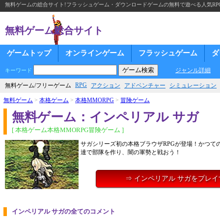
無料ゲームの総合サイト!フラッシュゲーム・ダウンロードゲームの無料で遊べる人気RP
無料ゲーム総合サイト
ゲームトップ
オンラインゲーム
フラッシュゲーム
ダ
ジャンル詳細
キーワード
RPG
無料ゲーム/フリーゲーム
アクション
アドベンチャー
シミュレーション
無料ゲーム
>
本格ゲーム
>
本格MMORPG
>
冒険ゲーム
無料ゲーム：インペリアル サガ
[ 本格ゲーム本格MMORPG冒険ゲーム ]
サガシリーズ初の本格ブラウザRPGが登場！かつて
達で部隊を作り、闇の軍勢と戦おう！
⇒ インペリアル サガをプレイ
インペリアル サガの全てのコメント