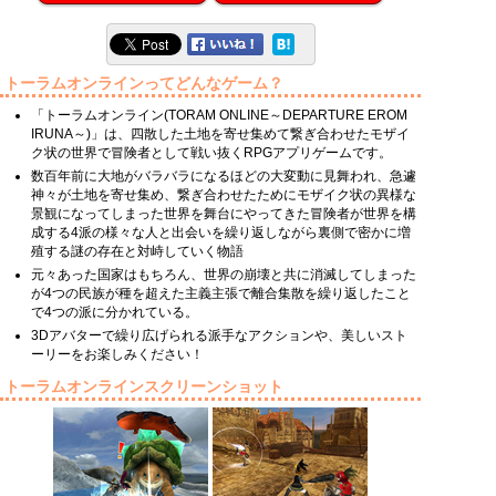
トーラムオンラインってどんなゲーム？
「トーラムオンライン(TORAM ONLINE～DEPARTURE EROM
IRUNA～)」は、四散した土地を寄せ集めて繋ぎ合わせたモザイ
ク状の世界で冒険者として戦い抜くRPGアプリゲームです。
数百年前に大地がバラバラになるほどの大変動に見舞われ、急遽
神々が土地を寄せ集め、繋ぎ合わせたためにモザイク状の異様な
景観になってしまった世界を舞台にやってきた冒険者が世界を構
成する4派の様々な人と出会いを繰り返しながら裏側で密かに増
殖する謎の存在と対峙していく物語
元々あった国家はもちろん、世界の崩壊と共に消滅してしまった
が4つの民族が種を超えた主義主張で離合集散を繰り返したこと
で4つの派に分かれている。
3Dアバターで繰り広げられる派手なアクションや、美しいスト
ーリーをお楽しみください！
トーラムオンラインスクリーンショット