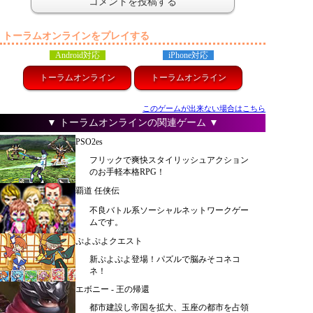
トーラムオンラインをプレイする
Android対応
iPhone対応
トーラムオンライン
トーラムオンライン
このゲームが出来ない場合はこちら
▼ トーラムオンラインの関連ゲーム ▼
PSO2es
フリックで爽快スタイリッシュアクション
のお手軽本格RPG！
覇道 任侠伝
不良バトル系ソーシャルネットワークゲー
ムです。
ぷよぷよクエスト
新ぷよぷよ登場！パズルで脳みそコネコ
ネ！
エボニー - 王の帰還
都市建設し帝国を拡大、玉座の都市を占領