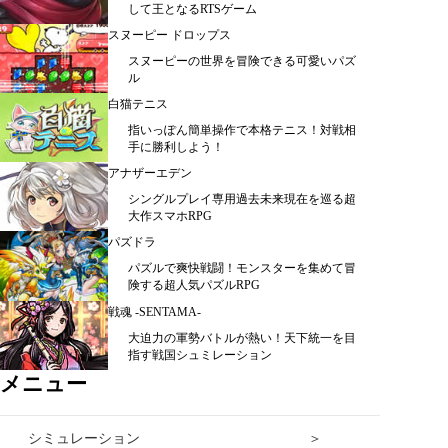
して王となるRTSゲーム
スヌーピー ドロップス
スヌーピーの世界を冒険できる可愛いパズ
ル
白猫テニス
指いっぽん簡単操作で本格テニス！対戦相
手に勝利しよう！
アナザーエデン
シングルプレイ専用過去未来現在を巡る超
大作スマホRPG
パズドラ
パズルで爽快戦闘！モンスターを集めて冒
険する超人気パズルRPG
戦魂 -SENTAMA-
大迫力の軍勢バトルが熱い！天下統一を目
指す戦国シュミレーション
メニュー
シミュレーション ＞