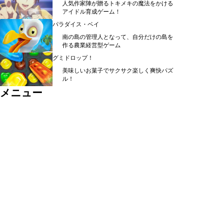
人気作家陣が贈るトキメキの魔法をかける
アイドル育成ゲーム！
パラダイス・ベイ
南の島の管理人となって、自分だけの島を
作る農業経営型ゲーム
グミドロップ！
美味しいお菓子でサクサク楽しく爽快パズ
ル！
メニュー
シミュレーション ＞
ＲＰＧ ＞
カード・パズル ＞
アクション ＞
スポーツ ＞