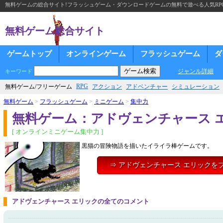
無料ゲームの総合サイト!フラッシュゲーム・ダウンロードゲームの無料で遊べる人気RP
無料ゲーム総合サイト
ゲームトップ
オンラインゲーム
フラッシュゲーム
ダ
ジャンル詳細
キーワード
RPG
無料ゲーム/フリーゲーム
アクション
アドベンチャー
シミュレーション
無料ゲーム
>
フラッシュゲーム
>
ミニゲーム
>
集中力
無料ゲーム：アドヴェンチャース 
[ オンラインミニゲーム集中力 ]
黒猫の冒険物語を描いたイライラ棒ゲームです。
⇒ アドヴェンチャース エリックを
アドヴェンチャース エリックの全てのコメント