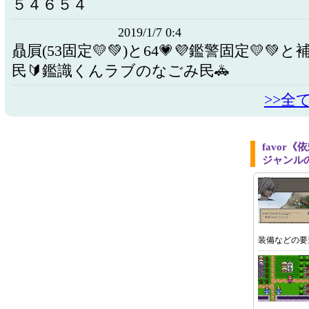
５４６５４
2019/1/7 0:4
贔屓(53固定💛💚)と64💗💜鑑警固定💛💚と
民🔰鑑識くんラブのなごみ民🚓
>>全
favor
ジャンル
装備などの要