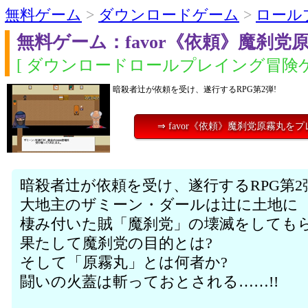
無料ゲーム
>
ダウンロードゲーム
>
ロール
無料ゲーム：favor《依頼》魔刹党
[ ダウンロードロールプレイング冒険ゲ
暗殺者辻が依頼を受け、遂行するRPG第2弾!
⇒ favor《依頼》魔刹党原霧丸を
暗殺者辻が依頼を受け、遂行するRPG第2
大地主のザミーン・ダールは辻に土地に
棲み付いた賊「魔刹党」の壊滅をしても
果たして魔刹党の目的とは?
そして「原霧丸」とは何者か?
闘いの火蓋は斬っておとされる……!!