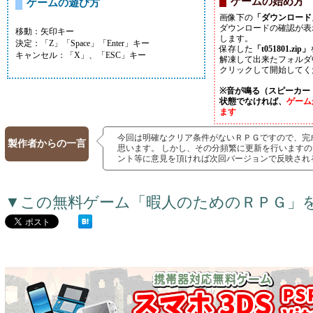
ゲームの始め方
ゲームの遊び方
画像下の
「ダウンロード
ダウンロードの確認が表
移動：矢印キー
します。
決定：「Z」「Space」「Enter」キー
保存した
「t051801.zip」
キャンセル：「X」、「ESC」キー
解凍して出来たフォルダ
クリックして開始してく
※音が鳴る（スピーカー
状態でなければ、
ゲーム
ます
今回は明確なクリア条件がないＲＰＧですので、完
製作者からの一言
思います。 しかし、その分頻繁に更新を行います
ント等に意見を頂ければ次回バージョンで反映され
▼この無料ゲーム「暇人のためのＲＰＧ」