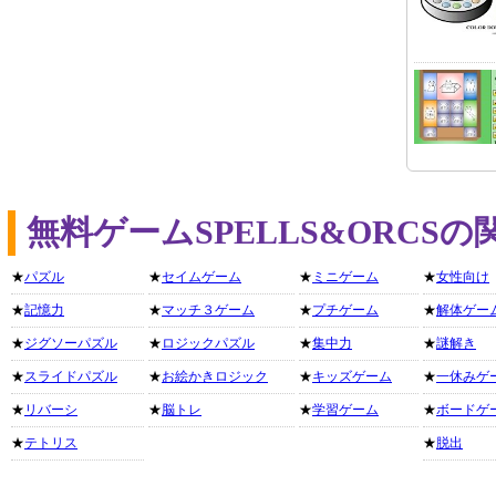
無料ゲームSPELLS&ORCS
★
パズル
★
セイムゲーム
★
ミニゲーム
★
女性向け
★
記憶力
★
マッチ３ゲーム
★
プチゲーム
★
解体ゲー
★
ジグソーパズル
★
ロジックパズル
★
集中力
★
謎解き
★
スライドパズル
★
お絵かきロジック
★
キッズゲーム
★
一休みゲ
★
リバーシ
★
脳トレ
★
学習ゲーム
★
ボードゲ
★
テトリス
★
脱出