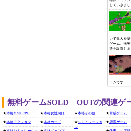
格派！ミッシ
していきまし
いて収入を増
ゲーム。衝突
路を設置しま
ームです
無料ゲームSOLD OUTの関連
★
本格MMORPG
★
本格女性向け
★
本格その他
★
育成ゲーム
★
本格アクション
★
本格カード
★
シミュレーショ
★
恋愛ゲーム
ン
★
本格シミュレーショ
★
本格ギャンブ
★
仕事、お店経