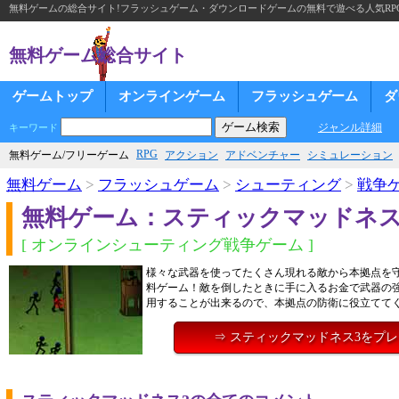
無料ゲームの総合サイト!フラッシュゲーム・ダウンロードゲームの無料で遊べる人気RP
無料ゲーム総合サイト
ゲームトップ
オンラインゲーム
フラッシュゲーム
ダ
ジャンル詳細
キーワード
RPG
無料ゲーム/フリーゲーム
アクション
アドベンチャー
シミュレーション
無料ゲーム
>
フラッシュゲーム
>
シューティング
>
戦争
無料ゲーム：スティックマッドネス
[ オンラインシューティング戦争ゲーム ]
様々な武器を使ってたくさん現れる敵から本拠点を
料ゲーム！敵を倒したときに手に入るお金で武器の
用することが出来るので、本拠点の防衛に役立てて
⇒ スティックマッドネス3をプ