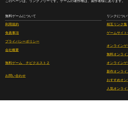
このページは、リンクフリーです。ゲームの著作権は、製作者様にあります。
無料ゲームについて
リンクについ
利用規約
相互リンク集
免責事項
ゲームサイト
プライバシーポリシー
オンラインゲ
会社概要
無料オンライ
無料ゲーム チビクエスト２
オンラインゲ
新作オンライ
お問い合わせ
おすすめオン
人気オンライ