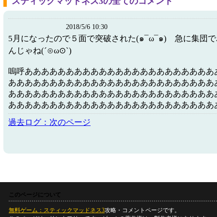
スティックマッドネス3の全てのコメント
2018/5/6 10:30
5月になったので５面で突破された(๑¯ω¯๑) 急に集団
んじゃね(´⊙ω⊙`)
嗚呼あああああああああああああああああああああああ
あああああああああああああああああああああああああ
あああああああああああああああああああああああああ
あああああああああああああああああああああああああああ
過去ログ：次のページ
このページについて
無料ゲーム：スティックマッドネス3
攻略・コメントページです。