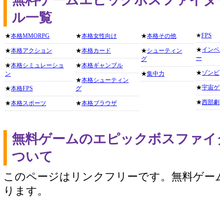
無料ゲームエピックボスファイタ
ル一覧
★
FPS
★
本格MMORPG
★
本格女性向け
★
本格その他
★
インベ
★
本格アクション
★
本格カード
★
シューティン
ー
グ
★
本格シミュレーショ
★
本格ギャンブル
★
ゾンビ
ン
★
集中力
★
本格シューティン
★
宇宙ゲ
★
本格FPS
グ
★
西部劇
★
本格スポーツ
★
本格ブラウザ
無料ゲームのエピックボスファイ
ついて
このページはリンクフリーです。無料ゲー
ります。