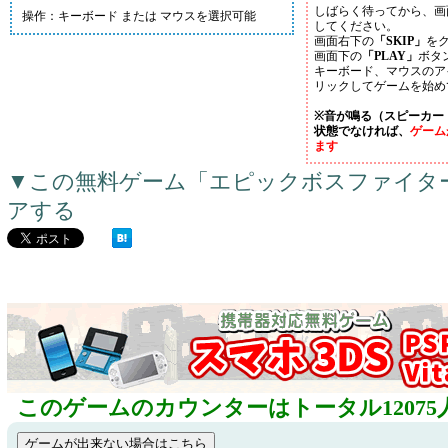
しばらく待ってから、画
操作：キーボード または マウスを選択可能
してください。
画面右下の
「SKIP」
を
画面下の
「PLAY」
ボタ
キーボード、マウスのア
リックしてゲームを始め
※音が鳴る（スピーカー
状態でなければ、
ゲーム
ます
▼この無料ゲーム「エピックボスファイタ
アする
このゲームのカウンターはトータル12075