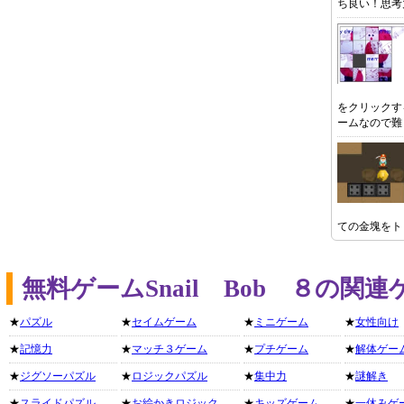
ち良い！思考
をクリックす
ームなので難
ての金塊をト
無料ゲームSnail Bob ８の関
★
パズル
★
セイムゲーム
★
ミニゲーム
★
女性向け
★
記憶力
★
マッチ３ゲーム
★
プチゲーム
★
解体ゲー
★
ジグソーパズル
★
ロジックパズル
★
集中力
★
謎解き
★
スライドパズル
★
お絵かきロジック
★
キッズゲーム
★
一休みゲ