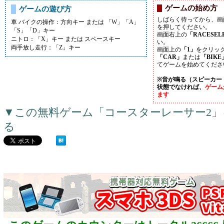
ゲームの始め方
ゲームの遊び方
しばらく待ってから、画
車 バイクの操作：方向キー または 「W」「A」
を押してください。
「S」「D」キー
画面右上の
「RACESEL
ニトロ：「X」キー または スペースキー
い。
両手放し走行：「Z」キー
画面上の
「1」
をクリッ
「CAR」
または
「BIKE
てゲームを始めてくださ
※音が鳴る（スピーカー
状態でなければ、
ゲーム
ます
▼この無料ゲーム「コースターレーサー2
る