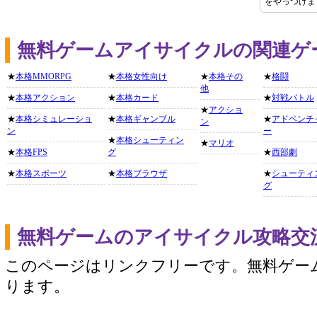
をやっつけま
無料ゲームアイサイクルの関連ゲ
★
本格MMORPG
★
本格女性向け
★
本格その
★
格闘
他
★
本格アクション
★
本格カード
★
対戦バトル
★
アクショ
★
本格シミュレーショ
★
本格ギャンブル
★
アドベンチ
ン
ン
ー
★
本格シューティン
★
マリオ
★
本格FPS
グ
★
西部劇
★
本格スポーツ
★
本格ブラウザ
★
シューティ
グ
無料ゲームのアイサイクル攻略交
このページはリンクフリーです。無料ゲー
ります。