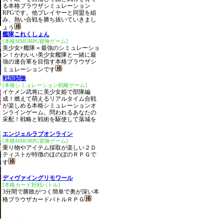
る本格ブラウザシミュレーション
RPGです。他プレイヤーと同盟を組
み、熱い合戦を勝ち抜いていきまし
ょう
艦隊これくしょん
[本格MMORPG冒険ゲーム]
美少女×艦隊＝最強のシミュレーショ
ン！かわいい美少女艦隊と一緒に最
強の連合軍を目指す本格ブラウザシ
ミュレーションです
戦国闘檄
[本格シミュレーション戦略ゲーム]
イケメン武将に美少女姫で部隊編
成！燃えて萌えるリアルタイム合戦
が楽しめる本格シミュレーションオ
ンラインゲーム。問われるあなたの
采配！戦略と戦術を駆使して落城を
エンジェルラブオンライン
[本格MMORPG冒険ゲーム]
乗り物やアイテム採取が楽しい２Ｄ
ティストが特徴のほのぼのＲＰＧで
す
ディヴァイングリモワール
[本格カード対戦バトル]
3分間で勝敗がつく簡単で奥が深い本
格ブラウザカードバトルＲＰＧ