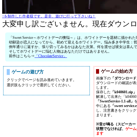
↑を制作した作者様です。是非、遊びに行って下さいね！
大変申し訳ございません。現在ダウン
「Sweet Service～ホワイトデーの懊悩～」は、ホワイトデーを題材に描
幼馴染が恋人になってから、初めて迎えるホワイトデー。悩み多き中学生：
例年通りに返すか、張り切ってみるかはあなた次第。何を渡せば彼女は喜ん
そしてホワイトデーに悩む人物はあなただけではありません。
前作はこちら⇒
「ChocolateService」
ゲームの始め方
ゲームの遊び方
画像下の
「ダウンロード
クリックでページを読み進めていきます。
ダウンロードの確認が表
選択肢もクリックで選択してください。
します。
保存した
「k040601.zip」
解凍して出来た「k040
「SweetService-1.1-all」
中にある
「sweet service.
し、注意書きをクリック
まります。
※音が鳴る（スピーカー
状態でなければ、
ゲーム
ます