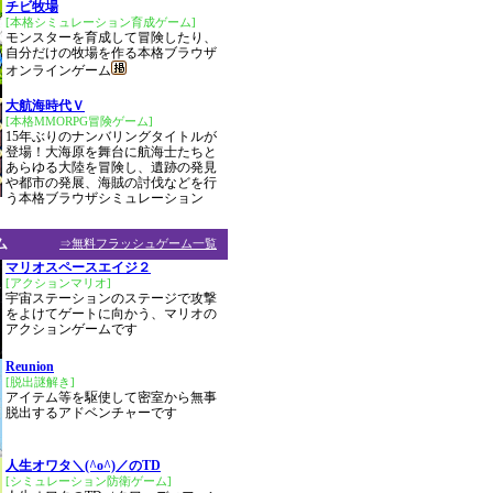
チビ牧場
[本格シミュレーション育成ゲーム]
モンスターを育成して冒険したり、
自分だけの牧場を作る本格ブラウザ
オンラインゲーム
大航海時代Ｖ
[本格MMORPG冒険ゲーム]
15年ぶりのナンバリングタイトルが
登場！大海原を舞台に航海士たちと
あらゆる大陸を冒険し、遺跡の発見
や都市の発展、海賊の討伐などを行
う本格ブラウザシミュレーション
ム
⇒無料フラッシュゲーム一覧
マリオスペースエイジ２
[アクションマリオ]
宇宙ステーションのステージで攻撃
をよけてゲートに向かう、マリオの
アクションゲームです
Reunion
[脱出謎解き]
アイテム等を駆使して密室から無事
脱出するアドベンチャーです
人生オワタ＼(^o^)／のTD
[シミュレーション防衛ゲーム]