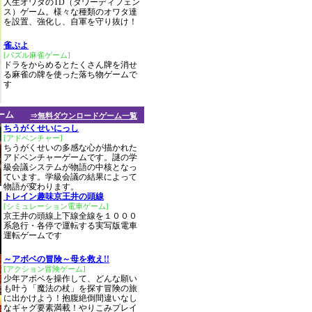
人生オワタのTD（タワーディフェン
ス）ゲーム。様々な種類のオワタ達
を設置、強化し、自軍を守り抜け！
雀ぷよ
[パズル麻雀ゲーム]
ドラをからめるとたくさん牌を消せ
る麻雀の牌を使った落ち物ゲームで
す
ーム
⇒無料ダウンロードゲーム一覧
ちうがくせいにっし
[アドベンチャー]
ちうがくせいの多感な心が描かれた
アドベンチャーゲームです。謎の学
級会議システムが物語の中核となっ
ています。学級会議の結果によって
物語が変わります。
トレイン趣味京王井の頭線
[シミュレーション電車ゲーム]
京王井の頭線上下線全線を１０００
系急行・各停で運転する実写版電車
運転ゲームです
～アボベの冒険～母を救え!!
[アクション冒険ゲーム]
少年アボベを操作して、どんな願い
も叶う「魔法の杖」を探す冒険の旅
に出かけよう！抱腹絶倒間違いなし
なギャグ要素満載！やりこみプレイ