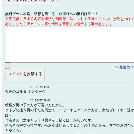
無料ゲーム攻略、感想を書こう。作者様への批判は禁止！
公序良俗に反する内容や違法な画像等、法にふれる画像のアップには気をつけ
ありましたらIPアドレス等の情報を警察まで開示する事があります
>>最近コ
2019/1/20 4:43
金色のコルダ オクターヴ
2015/9/27 21:48
絵柄が男の子の方が可愛いんだから、
タイプの違う男の子たち同士でワイワイするゲームの方が、女性プレイヤー達
は？
作者さんは女キャラより男キャラ描くほうが巧いです。
そもそも中坊ってママからお小遣い貰ってるだけの子供だから、ママのお財布
と萎える。