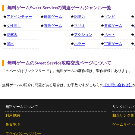
無料ゲームSweet Serviceの関連ゲームジャンル一覧
★
アドベンチャー
★
解体ゲーム
★
記憶力
★
ゾンビ
★
★
女性向け
★
冒険ゲーム
★
マリオ
★
育成ゲーム
★
★
謎解き
★
アクション
★
ペット
★
★
脱出
★
ホラー
★
宇宙ゲーム
★
無料ゲームのSweet Service攻略交流ページについて
このページはリンクフリーです。無料ゲームの著作権は、製作者様にあります。
無料ゲームの紹介に問題がある場合は、お手数ですがこちらの
【お問い合わせ】
無料ゲームについて
リンクについ
利用規約
相互リンク集
免責事項
ゲームサイト
プライバシーポリシー