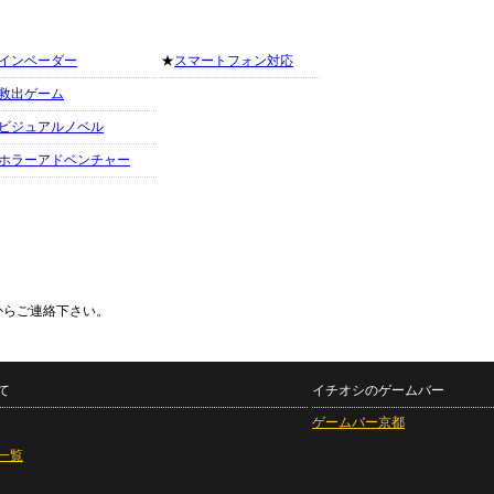
インベーダー
★
スマートフォン対応
救出ゲーム
ビジュアルノベル
ホラーアドベンチャー
からご連絡下さい。
て
イチオシのゲームバー
ゲームバー京都
一覧