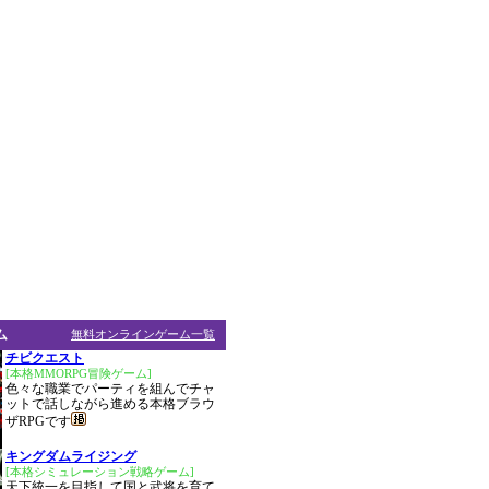
ム
無料オンラインゲーム一覧
チビクエスト
[本格MMORPG冒険ゲーム]
色々な職業でパーティを組んでチャ
ットで話しながら進める本格ブラウ
ザRPGです
キングダムライジング
[本格シミュレーション戦略ゲーム]
天下統一を目指して国と武将を育て