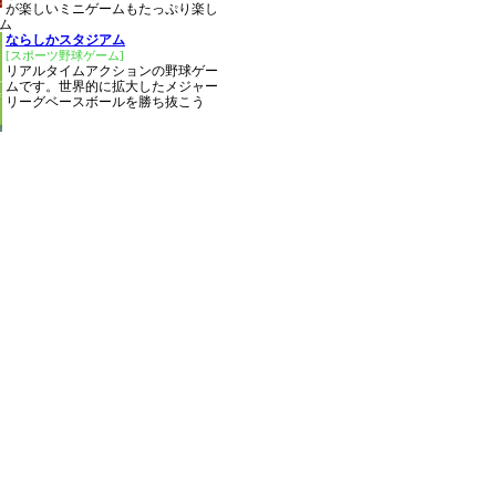
が楽しいミニゲームもたっぷり楽し
ム
ならしかスタジアム
[スポーツ野球ゲーム]
リアルタイムアクションの野球ゲー
ムです。世界的に拡大したメジャー
リーグベースボールを勝ち抜こう