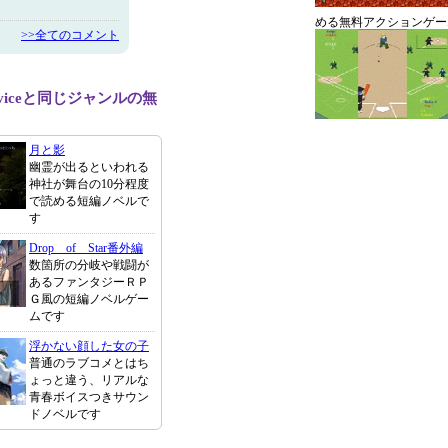
める無料アクションゲー
>>全てのコメント
Serviceと同じジャンルの無
月と影
幽霊が出るといわれる
神社が舞台の10分程度
で読める短編ノベルで
す
Drop of Star番外編
数箇所の分岐や戦闘が
あるファンタジーＲＰ
Ｇ風の短編ノベルゲー
ムです
浮かない顔した女の子
普通のラブコメとはち
ょっと違う、リアルな
青春ボイスつきサウン
ドノベルです