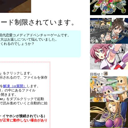
ロード制限されています。
かれた現代恋愛コメディアドベンチャーゲームです。
哲大はお返しについて悩んでいました。
でくれるのでしょうか？
」
をクリックします。
目指せ！
示されるので、ファイルを保存
を
解凍（or展開）
します。
601」の中にあるファイル
を開きます。
exe」
をダブルクリックで起動
で読み進めていくと自動的に始
・イヤホンが接続されている）
が正常に動作しない場合があり