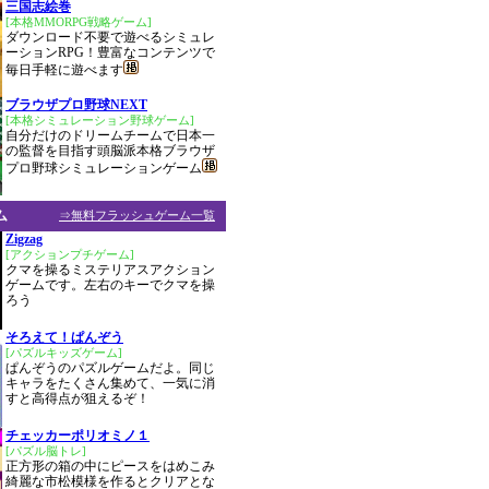
三国志絵巻
[本格MMORPG戦略ゲーム]
ダウンロード不要で遊べるシミュレ
ーションRPG！豊富なコンテンツで
毎日手軽に遊べます
ブラウザプロ野球NEXT
[本格シミュレーション野球ゲーム]
自分だけのドリームチームで日本一
の監督を目指す頭脳派本格ブラウザ
プロ野球シミュレーションゲーム
ム
⇒無料フラッシュゲーム一覧
Zigzag
[アクションプチゲーム]
クマを操るミステリアスアクション
ゲームです。左右のキーでクマを操
ろう
そろえて！ぱんぞう
[パズルキッズゲーム]
ぱんぞうのパズルゲームだよ。同じ
キャラをたくさん集めて、一気に消
すと高得点が狙えるぞ！
チェッカーポリオミノ１
[パズル脳トレ]
正方形の箱の中にピースをはめこみ
綺麗な市松模様を作るとクリアとな