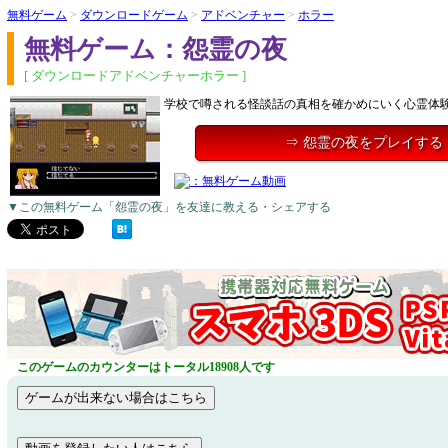
無料ゲーム
>
ダウンロードゲーム
>
アドベンチャー
>
ホラー
無料ゲーム：怨霊の夜
[ ダウンロードアドベンチャーホラー ]
学校で噂される怪談話の真相を確かめにいく心霊体
⇒ 怨霊の夜をプレイする
▼この無料ゲーム「怨霊の夜」を友達に教える・シェアする
このゲームのカウンターはトータル18908人です