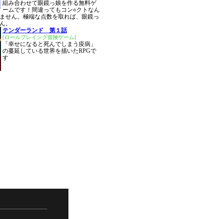
組み合わせて眼鏡っ娘を作る無料ゲ
ームです！間違ってもコン○クトなん
ません。極端な点数を取れば、眼鏡っ
ん。
テンダーランド 第１話
[ロールプレイング冒険ゲーム]
「幸せになると死んでしまう疫病」
の蔓延している世界を描いたRPGで
す