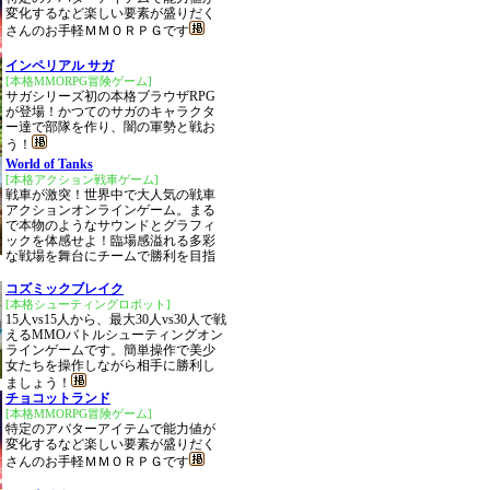
変化するなど楽しい要素が盛りだく
さんのお手軽ＭＭＯＲＰＧです
インペリアル サガ
[本格MMORPG冒険ゲーム]
サガシリーズ初の本格ブラウザRPG
が登場！かつてのサガのキャラクタ
ー達で部隊を作り、闇の軍勢と戦お
う！
World of Tanks
[本格アクション戦車ゲーム]
戦車が激突！世界中で大人気の戦車
アクションオンラインゲーム。まる
で本物のようなサウンドとグラフィ
ックを体感せよ！臨場感溢れる多彩
な戦場を舞台にチームで勝利を目指
コズミックブレイク
[本格シューティングロボット]
15人vs15人から、最大30人vs30人で戦
えるMMOバトルシューティングオン
ラインゲームです。簡単操作で美少
女たちを操作しながら相手に勝利し
ましょう！
チョコットランド
[本格MMORPG冒険ゲーム]
特定のアバターアイテムで能力値が
変化するなど楽しい要素が盛りだく
さんのお手軽ＭＭＯＲＰＧです