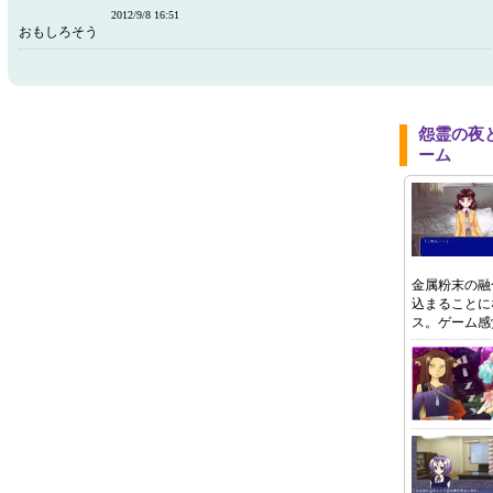
2012/9/8 16:51
おもしろそう
怨霊の夜
ーム
金属粉末の融
込まることに
ス。ゲーム感