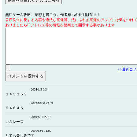
無料ゲーム攻略、感想を書こう。作者様への批判は禁止！
公序良俗に反する内容や違法な画像等、法にふれる画像のアップには気をつけ
ありましたらIPアドレス等の情報を警察まで開示する事があります
>>最近コ
2024/1/5 0:34
３４５３５３
2023/10/30 23:39
５４６４５
2019/1/10 22:18
レムレース
2016/12/11 13:2
とても楽しみです