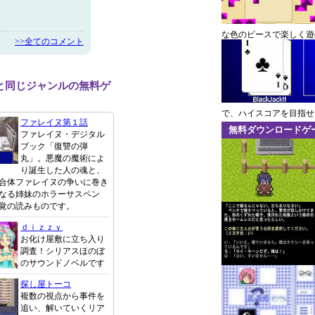
な色のピースで楽しく遊
>>全てのコメント
と同じジャンルの無料ゲ
で、ハイスコアを目指せ
ファレイヌ第１話
無料ダウンロードゲ
ファレイヌ・デジタル
ブック「復讐の弾
丸」。悪魔の魔術によ
り誕生した人の魂と、
合体ファレイヌの争いに巻き
なる姉妹のホラーサスペン
覚の読みものです。
ｄｉｚｚｙ
お化け屋敷に立ち入り
調査！シリアスほのぼ
のサウンドノベルです
探し屋トーコ
複数の視点から事件を
追い、解いていくリア