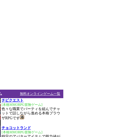
ム
無料オンラインゲーム一覧
チビクエスト
[本格MMORPG冒険ゲーム]
色々な職業でパーティを組んでチャ
ットで話しながら進める本格ブラウ
ザRPGです
チョコットランド
[本格MMORPG冒険ゲーム]
特定のアバターアイテムで能力値が