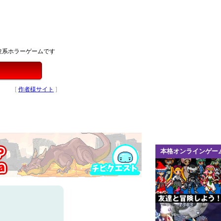
験系ホラーゲームです
[
作者様サイト
]
本格オンラインゲー