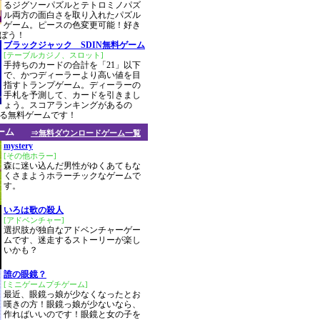
るジグソーパズルとテトロミノパズ
ル両方の面白さを取り入れたパズル
ゲーム。ピースの色変更可能！好き
ぼう！
ブラックジャック SDIN無料ゲーム
[テーブルカジノ、スロット]
手持ちのカードの合計を「21」以下
で、かつディーラーより高い値を目
指すトランプゲーム。ディーラーの
手札を予測して、カードを引きまし
ょう。スコアランキングがあるの
る無料ゲームです！
ーム
⇒無料ダウンロードゲーム一覧
mystery
[その他ホラー]
森に迷い込んだ男性がゆくあてもな
くさまようホラーチックなゲームで
す。
いろは歌の殺人
[アドベンチャー]
選択肢が独自なアドベンチャーゲー
ムです、迷走するストーリーが楽し
いかも？
誰の眼鏡？
[ミニゲームプチゲーム]
最近、眼鏡っ娘が少なくなったとお
嘆きの方！眼鏡っ娘が少ないなら、
作ればいいのです！眼鏡と女の子を