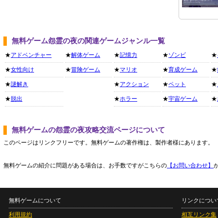
無料ゲーム怨霊の夜の関連ゲームジャンル一覧
★
アドベンチャー
★
解体ゲーム
★
記憶力
★
ゾンビ
★
★
女性向け
★
冒険ゲーム
★
マリオ
★
育成ゲーム
★
★
謎解き
★
アクション
★
ペット
★
★
脱出
★
ホラー
★
宇宙ゲーム
★
無料ゲームの怨霊の夜攻略交流ページについて
このページはリンクフリーです。無料ゲームの著作権は、製作者様にあります。
無料ゲームの紹介に問題がある場合は、お手数ですがこちらの
【お問い合わせ】
無料ゲームについて
リンクについ
利用規約
相互リンク集