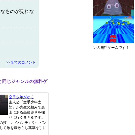
いなものが見れな
ンの無料ゲームです！
>>全てのコメント
と同じジャンルの無料ゲ
空手少年がゆく
主人公「空手少年太
郎」が先生の頼みで裏
山にある高級薬草を採
りに行くＲＰＧです。
の技「ナイハンチ」や「ピン
して敵を蹴散らし薬草を手に