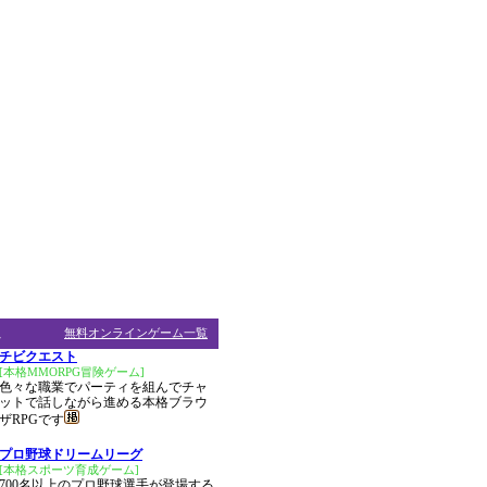
ム
無料オンラインゲーム一覧
チビクエスト
[本格MMORPG冒険ゲーム]
色々な職業でパーティを組んでチャ
ットで話しながら進める本格ブラウ
ザRPGです
プロ野球ドリームリーグ
[本格スポーツ育成ゲーム]
700名以上のプロ野球選手が登場する