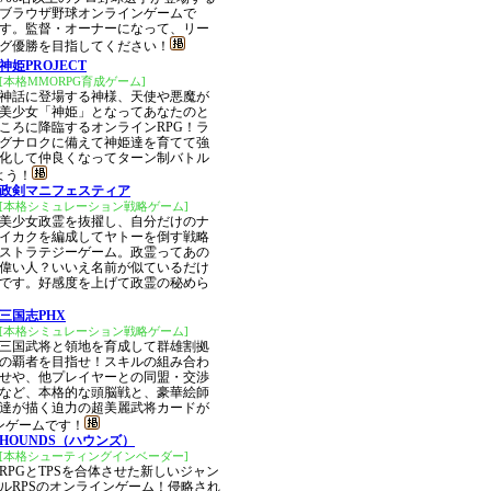
ブラウザ野球オンラインゲームで
す。監督・オーナーになって、リー
グ優勝を目指してください！
神姫PROJECT
[本格MMORPG育成ゲーム]
神話に登場する神様、天使や悪魔が
美少女「神姫」となってあなたのと
ころに降臨するオンラインRPG！ラ
グナロクに備えて神姫達を育てて強
化して仲良くなってターン制バトル
よう！
政剣マニフェスティア
[本格シミュレーション戦略ゲーム]
美少女政霊を抜擢し、自分だけのナ
イカクを編成してヤトーを倒す戦略
ストラテジーゲーム。政霊ってあの
偉い人？いいえ名前が似ているだけ
です。好感度を上げて政霊の秘めら
三国志PHX
[本格シミュレーション戦略ゲーム]
三国武将と領地を育成して群雄割拠
の覇者を目指せ！スキルの組み合わ
せや、他プレイヤーとの同盟・交渉
など、本格的な頭脳戦と、豪華絵師
達が描く迫力の超美麗武将カードが
ンゲームです！
HOUNDS（ハウンズ）
[本格シューティングインベーダー]
RPGとTPSを合体させた新しいジャン
ルRPSのオンラインゲーム！侵略され