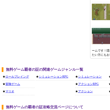
ームです！隠
たい方にもお
無料ゲーム覇者の証の関連ゲームジャンル一覧
★
ロールプレイング
★
シミュレーションRPG
★
シミュレーション
★
冒険ゲーム
★
アクションRPG
★
マリオ
★
アクション
無料ゲームの覇者の証攻略交流ページについて