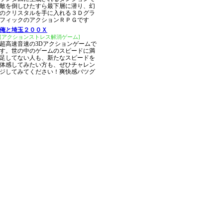
敵を倒しひたすら最下層に潜り、幻
のクリスタルを手に入れる３Ｄグラ
フィックのアクションＲＰＧです
俺と埼玉２００Ｘ
[アクションストレス解消ゲーム]
超高速音速の3Dアクションゲームで
す。世の中のゲームのスピードに満
足してない人も、新たなスピードを
体感してみたい方も、ぜひチャレン
ジしてみてください！爽快感バツグ