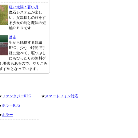
紅い太陽＊蒼い月
魔石システムが楽し
い、父親探しの旅をす
る少女の剣と魔法の短
編ＲＰＧです
逃走
牢から脱獄する短編
RPG。少ない時間で手
軽に遊べて、暇つぶし
にもぴったりの無料ゲ
し要素もあるので、やりこみ
すすめとなっています。
★
ファンタジーRPG
★
スマートフォン対応
★
ホラーRPG
★
ホラー