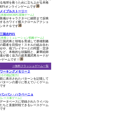
る地球を救うために立ち上がる本格
RPSオンラインゲームです
メイプルストーリー
[本格MMORPG冒険ゲーム]
装備がキャラクターに細部まで反映
するカワイイ横スクロールアクショ
ンＲＰＧです
三国志PHX
[本格シミュレーション戦略ゲーム]
三国武将と領地を育成して群雄割拠
の覇者を目指せ！スキルの組み合わ
せや、他プレイヤーとの同盟・交渉
など、本格的な頭脳戦と、豪華絵師
達が描く迫力の超美麗武将カードが
ンゲームです！
ム
⇒無料フラッシュゲーム一覧
ワーキングメモリー２
[その他記憶力]
前に表示されたパターンを記憶して
パターンの通りに答えていくゲーム
です
バンバン・ハラペーニョ
[レース車ゲーム]
データベースに登録されたライバル
たちと直接対戦できるレースゲーム
です