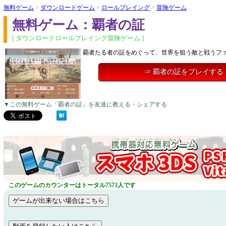
無料ゲーム
>
ダウンロードゲーム
>
ロールプレイング
>
冒険ゲーム
無料ゲーム：覇者の証
[ ダウンロードロールプレイング冒険ゲーム ]
覇者たる者の証をめぐって、世界を狙う敵と戦うファ
⇒ 覇者の証をプレイする
▼この無料ゲーム「覇者の証」を友達に教える・シェアする
このゲームのカウンターはトータル7573人です