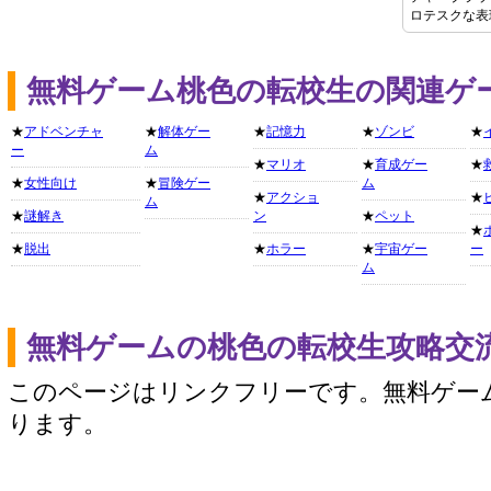
ロテスクな表
無料ゲーム桃色の転校生の関連ゲ
★
アドベンチャ
★
解体ゲー
★
記憶力
★
ゾンビ
★
ー
ム
★
マリオ
★
育成ゲー
★
★
女性向け
★
冒険ゲー
ム
★
アクショ
★
ム
★
謎解き
ン
★
ペット
★
★
脱出
★
ホラー
★
宇宙ゲー
ー
ム
無料ゲームの桃色の転校生攻略交
このページはリンクフリーです。無料ゲー
ります。