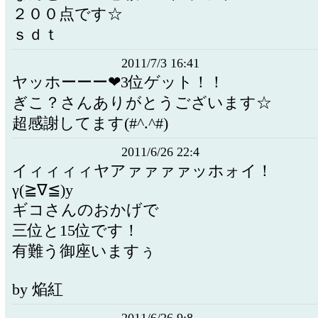
２００点です☆
ｓｄｔ
2011/7/3 16:41
ヤッホーーー❤3位ゲット！！
ぎこ？さんありがとうございます☆
超感謝してます(#^.^#)
2011/6/26 22:4
イィィィィヤアァァァァッホォイ！
γ(≧∇≦)у
ギコさんのおかげで
三位と15位です！
有難う御座いますぅ
by 焔紅