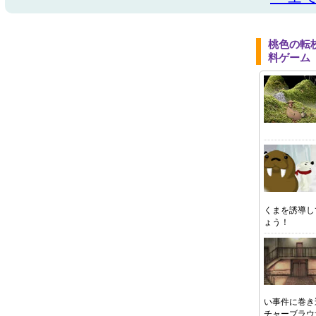
桃色の転
料ゲーム
くまを誘導し
ょう！
い事件に巻き
チャーブラウ