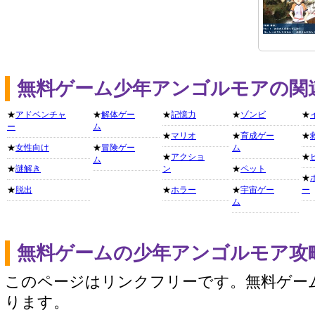
無料ゲーム少年アンゴルモアの関
★
アドベンチャ
★
解体ゲー
★
記憶力
★
ゾンビ
★
ー
ム
★
マリオ
★
育成ゲー
★
★
女性向け
★
冒険ゲー
ム
★
アクショ
★
ム
★
謎解き
ン
★
ペット
★
★
脱出
★
ホラー
★
宇宙ゲー
ー
ム
無料ゲームの少年アンゴルモア攻
このページはリンクフリーです。無料ゲー
ります。