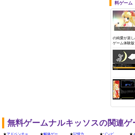
料ゲーム
の純愛が楽し
ゲーム体験版
無料ゲームナルキッソスの関連ゲ
★
アドベンチャ
★
解体ゲー
★
記憶力
★
ゾンビ
★