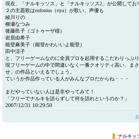
現在、「ナルキッソス」と「ナルキッソス2」が公開してお
２の主題歌はeufonius（riya）が歌い、声優も
綾川りの
柳瀬なつみ
後藤邑子（ゴトゥーザ様）
岩居由希子
能登麻美子（能登かわいいよ能登）
田中涼子
と、フリーゲームなのに全員プロを起用するこだわりっぷ
現フリーゲームの中で間違いなく一番クオリティ高い、ま
せ」の作品といえるでしょう。
ていうか作品作っている人がみんなプロだからね・・・
まだやっていない人は是非やってみて！
「フリーでナルキを語らずして何を語れというのか？」
2007/12/31 10:29:50
ナルキッ