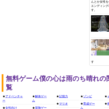
んとか女性を
エンディング
す。
す
無料ゲーム僕の心は雨のち晴れの
覧
★
アドベンチャ
★
解体ゲー
★
記憶力
★
ゾンビ
★
ー
ム
★
マリオ
★
育成ゲー
★
★
女性向け
★
冒険ゲー
ム