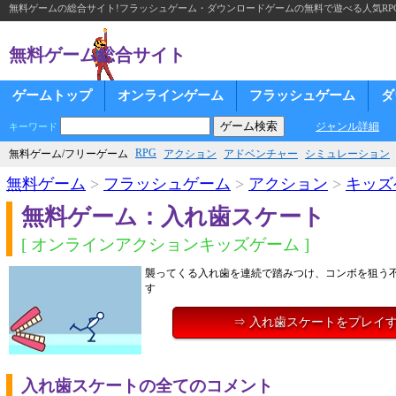
無料ゲームの総合サイト!フラッシュゲーム・ダウンロードゲームの無料で遊べる人気RP
無料ゲーム総合サイト
ゲームトップ
オンラインゲーム
フラッシュゲーム
ダ
ジャンル詳細
キーワード
RPG
無料ゲーム/フリーゲーム
アクション
アドベンチャー
シミュレーション
無料ゲーム
>
フラッシュゲーム
>
アクション
>
キッズ
無料ゲーム：入れ歯スケート
[ オンラインアクションキッズゲーム ]
襲ってくる入れ歯を連続で踏みつけ、コンボを狙う
す
⇒ 入れ歯スケートをプレイ
入れ歯スケートの全てのコメント