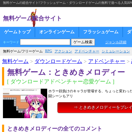
無料ゲームの総合サイト!フラッシュゲーム・ダウンロードゲームの無料で遊べる人気RP
無料ゲーム総合サイト
ゲームトップ
オンラインゲーム
フラッシュゲーム
ダ
ジャンル詳細
キーワード
RPG
無料ゲーム/フリーゲーム
アクション
アドベンチャー
シミュレーション
無料ゲーム
>
ダウンロードゲーム
>
アドベンチャー
>
無料ゲーム：ときめきメロディー
[ ダウンロードアドベンチャー恋愛ゲーム ]
ホラー顔負けのキャラが登場する、ちょっと変わっ
闘シーンもアリ
⇒ ときめきメロディーをプレ
ときめきメロディーの全てのコメント