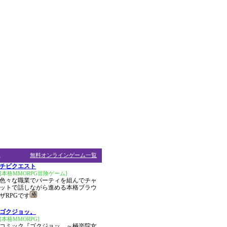
ム
無料オンラインゲーム一覧
チビクエスト
[本格MMORPG冒険ゲーム]
色々な職業でパーティを組んでチャ
ットで話しながら進める本格ブラウ
ザRPGです
ゴクジョッ。
[本格MMORPG]
コミック『ゴクジョッ。～極楽院女