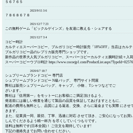
５６７６５
2023/9/15 3:6
７８６８６７８
2021/12/7 7:23
この無料ゲーム「ピックルゲインズ」を友達に教える・シェアする
2021/12/7 3:4
コピー時計
カルティエスーパーコピー、ブルガリコピー時計販売「18%OFF」当店はカル
ブルガリコピー品のレプリカ販売専門ショップです。
新作品の世界大人気ブルガリコピー、スーパーコピーカルティエ腕時計続々入荷
スーパーコピーウブロ時計 https://www.cocoejp1.com/ProductList.aspx?TypeId=02576
2020/6/7 18:7
シュプリームブランドコピー 専門店
シュプリームブランドコピー N級バッグ、 専門サイト問屋
弊社は販売シュプリームバッグ、キャップ、 小物 、Tシャツなどでご
ざいます。
弊社は「信用第一」をモットーにお客様にご満足頂けるよう、
発送前には厳しい検査を通じて製品の品質を保証してあげますとともに、
配送の費用も無料とし、品質による返送、交換、さらに返金までも実際 にさせ
きます。
また、従業員一同、親切、丁寧、迅速に対応 させて頂き、ご安心になってお買
しんでくださるよう精一杯力 を尽くしていくつもりです。
送料は無料です(日本全国)！ ご注文を期待しています!
下記の連絡先までお問い合わせください。