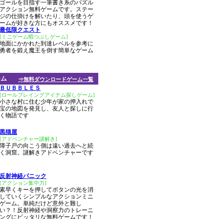
ゴールを目指す一筆書き系のパズル
アクション無料ゲームです。ステー
ジの仕掛けを解いたり、頭を使うゲ
ームが好きな方にもオススメです！
最低限クエスト
[ミニゲーム暇つぶしゲーム]
地面にかかれた到達レベルを参考に
勇者を鍛え魔王を倒す簡単なゲーム
ーム
⇒無料ダウンロードゲーム一覧
ＢＵＢＢＬＥＳ
[ロールプレイングアイテム探しゲーム]
小さな村に住む少年が家の押入れで
宝の地図を発見し、友人と探しに行
く物語です
黒猫屋
[アドベンチャー謎解き]
障子戸の向こう側は遠い過去へと続
く洞窟。謎解きアドベンチャーです
反射神経パニック
[アクション集中力]
素早くキーを押してボタンの光を消
していくシンプルなアクションミニ
ゲーム。単純だけど意外と難し
い？！反射神経や洞察力のトレーニ
ングにピッタリな無料ゲームです！