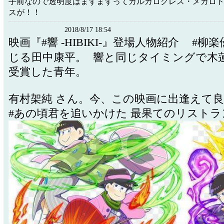
手前なので透明度はまずまずってカルカロクレス・メガロ
スが！！
2018/8/17 18:54
映画『#響 -HIBIKI-』登場人物紹介 #柳
じる田中康平。 響と同じタイミングで木
受賞した青年。
有村架純 さん。今、この映画に出逢えて
#あの頃君を追いかけた 最果てのリストラ