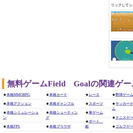
リックしてシ
無料ゲームField Goalの関連
★
本格MMORPG
★
本格カード
★
レース
★
野球ゲー
★
本格アクション
★
本格ギャンブル
★
スポーツ
★
サッカー
ム
★
本格シミュレーショ
★
本格シューティン
★
車ゲーム
ン
グ
★
テニスゲ
★
ボート、
★
本格FPS
★
本格ブラウザ
船
★
ゴルフゲ