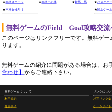
★
本格スポーツ
★
本格その他
★
競馬、馬
★
バスケゲ
★
本格女性向け
★
陸上ゲー
無料ゲームのField Goal攻略
このページはリンクフリーです。無料ゲー
ります。
無料ゲームの紹介に問題がある場合は、お
合わせ】
からご連絡下さい。
無料ゲームについて
リンクについ
利用規約
相互リンク集
免責事項
ゲームサイト