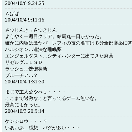
2004/10/6 9:24:25
Ａばば
2004/10/4 9:11:16
さつじんき→さつきじん
ようやく一週目クリア。結局丸一日かかった。
確かに内容は激ヤバ。レフィの技の名前は多分全部麻薬に
ハルシオン…違法な睡眠薬
エンジェルダスト…シティハンターに出てきた麻薬
リゼルグ…ＬＳＤ
ラッシュ…恍惚状態
ブルーチア…？
2004/10/4 1:31:30
まじで主人公やべぇ・・・・
ここまで過激なこと言ってるゲーム無いな。
最高によかった。
2004/10/3 20:9:14
ケンシロウ・・・？
いあいあ、感想 バグが多い・・・