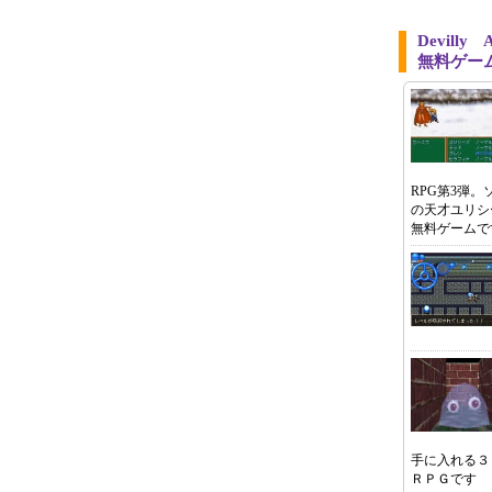
Devill
無料ゲー
RPG第3弾
の天才ユリシ
無料ゲームで
手に入れる３
ＲＰＧです