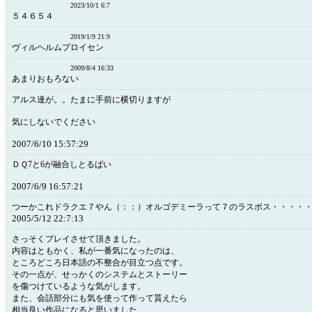
2023/10/1 6:7
５４６５４
2019/1/9 21:9
ヴィルヘルムプロイセン
2009/8/4 16:33
あまりおもろない
アルス達が。。たまに手前に横切りますが
気にしないでください
2007/6/10 15:57:29
ＤＱ7と6が融合しとるばい
2007/6/9 16:57:21
つーかこれドラクエ７やん（：：）オルゴデミーラって７のラスボス・・・・
2005/5/12 22:7:13
さっそくプレイさせて頂きました。
内容はともかく、私が一番気になったのは、
ところどころ日本語の不整合が目立つ点です。
その一点が、せっかくのシステムとストーリー
を傷つけているような気がします。
また、会話部分にも気を使って作って貰えたら
相当良い作品になると思いました。