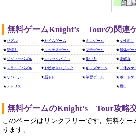
無料ゲームKnight’s Tourの
★
パズル
★
セイムゲーム
★
ミニゲーム
★
女性向け
★
記憶力
★
マッチ３ゲーム
★
プチゲーム
★
解体ゲー
★
ジグソーパズル
★
ロジックパズル
★
集中力
★
謎解き
★
スライドパズル
★
お絵かきロジック
★
キッズゲーム
★
一休みゲ
★
リバーシ
★
脳トレ
★
学習ゲーム
★
ボードゲ
★
テトリス
★
脱出
無料ゲームのKnight’s Tour
このページはリンクフリーです。無料ゲー
ります。