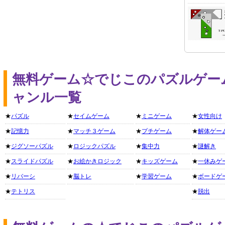
無料ゲーム☆でじこのパズルゲー
ャンル一覧
★
パズル
★
セイムゲーム
★
ミニゲーム
★
女性向け
★
記憶力
★
マッチ３ゲーム
★
プチゲーム
★
解体ゲー
★
ジグソーパズル
★
ロジックパズル
★
集中力
★
謎解き
★
スライドパズル
★
お絵かきロジック
★
キッズゲーム
★
一休みゲ
★
リバーシ
★
脳トレ
★
学習ゲーム
★
ボードゲ
★
テトリス
★
脱出