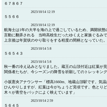
６７８６７
2023/10/14 12:19
５５６６
2023/10/14 12:19
航海士は1年の大半を海の上で過ごしているため、満開状態
言動に翻弄される 当時高校生だったゆくえと家族ぐるみ
上京後は年賀状のやり取りをする程度の間柄となっていた
2023/10/14 5:8
５６５４３
2023/10/14 5:8
秋一番の冷え込みとなりました。蔵王の山頂付近は紅葉が
関係者たちが、今シーズンの降雪を祈願してのトレッキン
小坂憲央アナウンサー「標高1660m、地蔵山頂駅です。気温
ひんやりしますが、紅葉は今がちょうど見頃です。色とり
木々が青空をバックによく映えています」
2023/10/14 2:59
５６４５