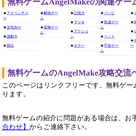
無料ゲームAngelMakeの関連ゲ
★
アドベンチャ
★
解体ゲー
★
記憶力
★
ゾンビ
★
ー
ム
★
マリオ
★
育成ゲー
★
★
女性向け
★
冒険ゲー
ム
★
アクショ
★
ム
★
謎解き
ン
★
ペット
★
★
脱出
★
ホラー
★
宇宙ゲー
ー
ム
無料ゲームのAngelMake攻略交
このページはリンクフリーです。無料ゲー
ります。
無料ゲームの紹介に問題がある場合は、お
合わせ】
からご連絡下さい。