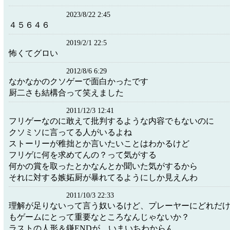
2023/8/22 2:45
４５６４６
2019/2/1 22:5
怖くてグロい
2012/8/6 6:29
なかなかのクソゲーで面白かったです
厨二さも結構合って笑えました
2011/12/3 12:41
フリゲーなのに敢えて批判するような内容でもないのに
クソミソに言ってる人がいるよね
ストーリーが稚拙とか言いたいことはわかるけど
フリゲに何を求めてんの？って気がする
何かの賞を取ったとかなんとか聞いた気がするから
それに対する嫉妬厨が暴れてるようにしか見えんわ
2011/10/3 22:33
理解が足りないって言う奴いるけど、プレーヤーにどれだ
もゲームにとって重要なところなんじゃないか？
ラストの人形＆鎌ENDが、いまいちわからん。