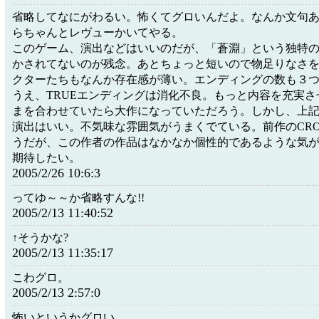
省略してなにがわるい。怖くてグロいんだよ。なんか文句
らちゃんとレヴューかいてやる。
このゲーム、演出などはいいのだが、「蒼淵」という独特
かされてないのが残念。あとちょっと短いので物足りなさ
クターたちもなんか存在感が薄い。エンディングの数も３
うえ、TRUEエンディングは消化不良。もっと内容を充実
まを合わせていたら大作になっていただろう。しかし、上
演出はいい。不気味な雰囲気がうまくでている。前作のCRO
うだが、この作者の作品はなかなか個性的であるような気
期待したい。
2005/2/26 10:6:3
ってゆ～～か省略すんな!!
2005/2/13 11:40:52
↑そうかな?
2005/2/13 11:35:17
こわグロ。
2005/2/13 2:57:0
怖いというかグロい