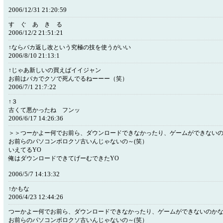
2006/12/31 21:20:59
す ぐ あ き る
2006/12/2 21:51:21
↑ならバカ返し改という究極の技を使うがいい
2006/8/10 21:13:1
↑じゃあ新しいの買えばイイジャン
お前はバカでクソで死んでるねーーー（笑）
2006/7/1 21:7:22
↑３
古くて悪かったね フンッ
2006/6/17 14:26:36
＞＞つーかよー何でお前ら、ダウンロードできなかったり、ゲームができない
お前らのパソコンボロクソ古いんじゃないの～(笑）
いえてるYO
俺はダウンロードできてげーむできたYO
2006/5/7 14:13:32
↑かもな
2006/4/23 12:44:26
つーかよー何でお前ら、ダウンロードできなかったり、ゲームができないのか
お前らのパソコンボロクソ古いんじゃないの～(笑）