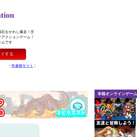
ion
隕石をかわし爆走！圧
ーアクションゲーム！
ームです
をプレイする
[
作者様サイト
]
本格オンラインゲー