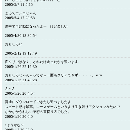
2005/5/7 11:5:15
まるでウンコじゃん
2005/5/4 17:28:58
途中で再起動になったよー けど楽しい
2005/4/30 13:39:54
おもしろい
2005/2/12 19:12:49
面クリではなく、どれだけ走ったかを競います。
2005/1/26 22:16:30
おもしろじゃんｗってかｗ一面もクリアできず・・・・。ｗｗ
2005/1/26 21:48:28
ふ～ん
2005/1/20 20:4:54
普通にダウンロードできたし遊べましたよ。
スピード感は最高。レースゲームというより生き残りアクションみたいで
なかなかうれしい予想の裏切り方でした。
2005/1/20 20:0:0
↑そうかな？
2005/1/3 20:23:9