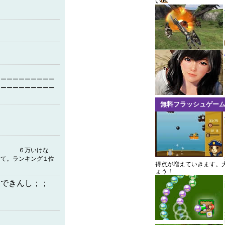
い
ーーーーーーーーーー
ーーーーーーーーーー
無料フラッシュゲー
いけな
ング１位
得点が増えていきます。
ょう！
イできんし；；