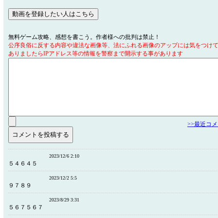
無料ゲーム攻略、感想を書こう。作者様への批判は禁止！
公序良俗に反する内容や違法な画像等、法にふれる画像のアップには気をつけ
ありましたらIPアドレス等の情報を警察まで開示する事があります
>>最近コ
2023/12/6 2:10
５４６４５
2023/12/2 5:5
９７８９
2023/8/29 3:31
５６７５６７