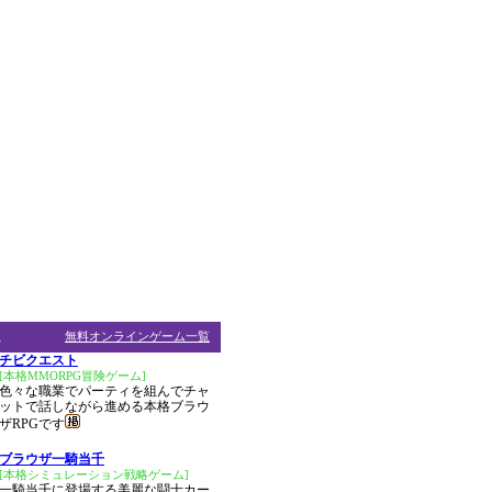
ム
無料オンラインゲーム一覧
チビクエスト
[本格MMORPG冒険ゲーム]
色々な職業でパーティを組んでチャ
ットで話しながら進める本格ブラウ
ザRPGです
ブラウザ一騎当千
[本格シミュレーション戦略ゲーム]
一騎当千に登場する美麗な闘士カー