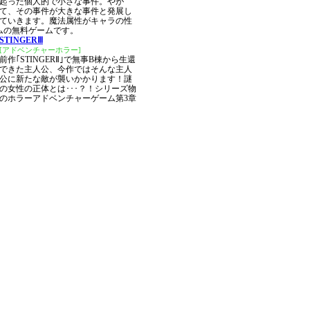
起った個人的で小さな事件。やが
て、その事件が大きな事件と発展し
ていきます。魔法属性がキャラの性
ムの無料ゲームです。
STINGERⅢ
[アドベンチャーホラー]
前作｢STINGERⅡ｣で無事B棟から生還
できた主人公、今作ではそんな主人
公に新たな敵が襲いかかります！謎
の女性の正体とは･･･？！シリーズ物
のホラーアドベンチャーゲーム第3章