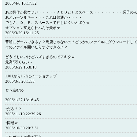
2006/4/6 16:17:32
あと操作が糞ウザい・・・・・ＡとＤとＦとスペース・・・・・・・・調子の
あとカーソルキー・・・これは普通か・・・・
でもＡ、Ｄ、Ｆ、スペースって押しにくいわボケｗ
オプション変えられへんぞ糞ボケ
2006/3/29 16:11:25
普通にゲームできるよ？馬鹿じゃないの？どっかのファイルにダウンロードし
そのファイル開いたらすぐできるよ？
どうでもいいけどムズすぎるのでアキタｗ
最高5万くらい～
2006/3/29 16:8:18
1.011から1.23にバージョナップ
2006/3/5 20:1:55
どう進むの
2006/1/27 18:16:45
↑だろ？？
2005/11/19 22:39:26
↑同感ｗ
2005/10/30 20:7:51