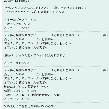
2008/4/12 16:6:21
>やり方がいまいちなんですけどぉ A押すと走りますよね？？
>そのあとがどんどんｽﾋﾟｰﾄﾞが落ちてしまうｗ
Ａキーはブースとですよ
Ｆがアクセルですよ
2007/9/2 10:22:47
＞＞あと操作が糞ウザい・・・・・ＡとＤとＦとスペース・・・・・・・・調
あとカーソルキー・・・これは普通か・・・・
でもＡ、Ｄ、Ｆ、スペースって押しにくいわボケｗ
オプション変えられへんぞ糞ボケ
最新バージョンだとオプション変えられますよ。
2007/3/29 11:22:8
＞＞あと操作が糞ウザい・・・・・ＡとＤとＦとスペース・・・・・・・・調
あとカーソルキー・・・これは普通か・・・・
でもＡ、Ｄ、Ｆ、スペースって押しにくいわボケｗ
オプション変えられへんぞ糞ボケ
確かにオプション変更デキマセン
修正してほしいですよね
しかし Ａ，Ｄ，Ｆは慣れれば使いこなせる
2007/1/5 20:31:50
てめぇら！できねぇ原因調べてみろや！