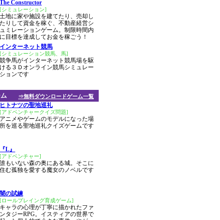
The Constructor
[シミュレーション]
土地に家や施設を建てたり、売却し
たりして資金を稼ぐ、不動産経営シ
ュミレーションゲーム。制限時間内
に目標を達成してお金を稼ごう！
インターネット競馬
[シミュレーション競馬、馬]
競争馬がインターネット競馬場を駆
ける３Ｄオンライン競馬シミュレー
ションです
ーム
⇒無料ダウンロードゲーム一覧
ヒトナツの聖地巡礼
[アドベンチャークイズ問題]
アニメやゲームのモデルになった場
所を巡る聖地巡礼クイズゲームです
『L』
[アドベンチャー]
誰もいない森の奥にある城。そこに
住む孤独を愛する魔女のノベルです
闇の試練
[ロールプレイング育成ゲーム]
キャラの心理が丁寧に描かれたファ
ンタジーRPG。イスティアの世界で