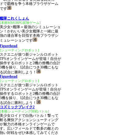
ドで覇権を争う本格ブラウザゲーム
です
艦隊これくしょん
[本格MMORPG冒険ゲーム]
美少女×艦隊＝最強のシミュレーショ
ン！かわいい美少女艦隊と一緒に最
強の連合軍を目指す本格ブラウザシ
ミュレーションです
Figurehead
[シューティングロボット]
スクエニが放つ新ジャンルロボット
TPSオンラインゲームが登場！自分が
操作するロボットと2機の僚機の合計
3機を操り、1試合につき30機にもな
る試合に勝利しよう！
Figurehead
[シューティングロボット]
スクエニが放つ新ジャンルロボット
TPSオンラインゲームが登場！自分が
操作するロボットと2機の僚機の合計
3機を操り、1試合につき30機にもな
る試合に勝利しよう！
コズミックブレイク2
[本格シューティング対戦バトル]
美少女ロイドで白熱バトル！撃って
斬る爽快アクションシューティング
が魅力の本格オンラインゲームで
す。広いフィールドで数多の敵との
熱い対戦をぜひ体感してみてくださ