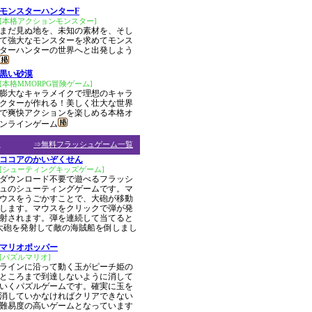
モンスターハンターF
[本格アクションモンスター]
まだ見ぬ地を、未知の素材を、そし
て強大なモンスターを求めてモンス
ターハンターの世界へと出発しよう
黒い砂漠
[本格MMORPG冒険ゲーム]
膨大なキャラメイクで理想のキャラ
クターが作れる！美しく壮大な世界
で爽快アクションを楽しめる本格オ
ンラインゲーム
ム
⇒無料フラッシュゲーム一覧
ココアのかいぞくせん
[シューティングキッズゲーム]
ダウンロード不要で遊べるフラッシ
ュのシューティングゲームです。マ
ウスをうごかすことで、大砲が移動
します。マウスをクリックで弾が発
射されます。弾を連続して当てると
大砲を発射して敵の海賊船を倒しまし
マリオポッパー
[パズルマリオ]
ラインに沿って動く玉がピーチ姫の
ところまで到達しないように消して
いくパズルゲームです。確実に玉を
消していかなければクリアできない
難易度の高いゲームとなっています