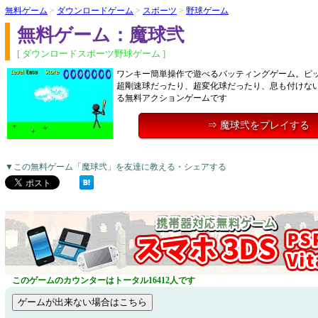
無料ゲーム
>
ダウンロードゲーム
>
スポーツ
>
野球ゲーム
無料ゲーム：魔球弐
[ ダウンロードスポーツ野球ゲーム ]
ワンキー簡単操作で遊べるバッティングゲーム。ピ
超剛速球だったり、超変化球だったり、息も付けな
る無料アクションゲームです
⇒ 魔球弐をプレイする
▼この無料ゲーム「魔球弐」を友達に教える・シェアする
このゲームのカウンターはトータル16412人です