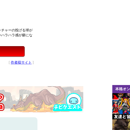
ッチャーの投げる球が
いハラハラ感が癖にな
[
作者様サイト
]
本格オ