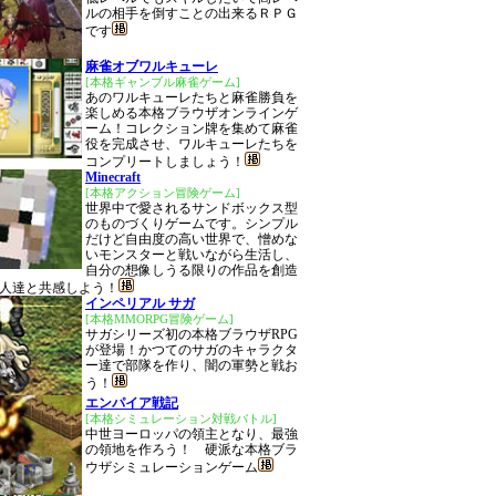
ルの相手を倒すことの出来るＲＰＧ
です
麻雀オブワルキューレ
[本格ギャンブル麻雀ゲーム]
あのワルキューレたちと麻雀勝負を
楽しめる本格ブラウザオンラインゲ
ーム！コレクション牌を集めて麻雀
役を完成させ、ワルキューレたちを
コンプリートしましょう！
Minecraft
[本格アクション冒険ゲーム]
世界中で愛されるサンドボックス型
のものづくりゲームです。シンプル
だけど自由度の高い世界で、憎めな
いモンスターと戦いながら生活し、
自分の想像しうる限りの作品を創造
人達と共感しよう！
インペリアル サガ
[本格MMORPG冒険ゲーム]
サガシリーズ初の本格ブラウザRPG
が登場！かつてのサガのキャラクタ
ー達で部隊を作り、闇の軍勢と戦お
う！
エンパイア戦記
[本格シミュレーション対戦バトル]
中世ヨーロッパの領主となり、最強
の領地を作ろう！ 硬派な本格ブラ
ウザシミュレーションゲーム