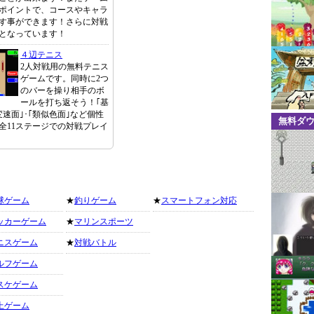
ポイントで、コースやキャラ
す事ができます！さらに対戦
となっています！
４辺テニス
2人対戦用の無料テニス
ゲームです。同時に2つ
のバーを操り相手のボ
ールを打ち返そう！｢基
変速面｣･｢類似色面｣など個性
無料ダ
全11ステージでの対戦プレイ
球ゲーム
★
釣りゲーム
★
スマートフォン対応
ッカーゲーム
★
マリンスポーツ
ニスゲーム
★
対戦バトル
ルフゲーム
スケゲーム
上ゲーム