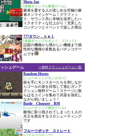
Maru-Jan
[本格ギャンブル麻雀ゲーム]
麻雀を愛する人が楽しめる究極の麻
雀オンラインゲーム！グラフィッ
ク、サウンド共に本物を追求したハ
イクオリティな仕上がり！充実した
コンテンツとイベントで楽しさ満点
777タウン．ｎｅｔ
[本格ギャンブルカジノ、スロット]
話題の機種から懐かしい機種まで個
性的な機種が多数あるパチンコゲー
ムです
ラッシュゲーム
⇒無料フラッシュゲーム一覧
Random Heroes
[シューティングモンスター]
銃を手にモンスターたちを倒しなが
らゴールの扉を目指して進むガンア
クション無料ゲーム！ステージに散
らばるコインを集めて武器を強化し
ながら戦いましょう！
Battle Chopper RM
[シューティング救出ゲーム]
敵地に取り残されてしまった１人の
兵士を救出する３Ｄシューティング
です
フルーツポッチ ストレート
[パズルソリティア]