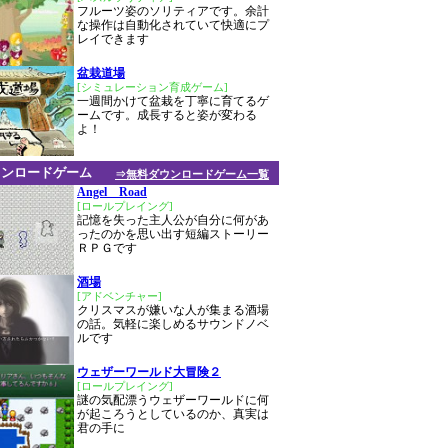
フルーツ姿のソリティアです。余計
な操作は自動化されていて快適にプ
レイできます
盆栽道場
[シミュレーション育成ゲーム]
一週間かけて盆栽を丁寧に育てるゲ
ームです。成長すると姿が変わる
よ！
ウンロードゲーム
⇒無料ダウンロードゲーム一覧
Angel Road
[ロールプレイング]
記憶を失った主人公が自分に何があ
ったのかを思い出す短編ストーリー
ＲＰＧです
酒場
[アドベンチャー]
クリスマスが嫌いな人が集まる酒場
の話。気軽に楽しめるサウンドノベ
ルです
ウェザーワールド大冒険２
[ロールプレイング]
謎の気配漂うウェザーワールドに何
が起ころうとしているのか、真実は
君の手に