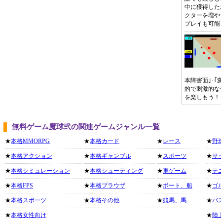
中に獲得した
クターを増や
プレイも可能
本障害面｣･｢
的で刺激的な
を楽しもう！
無料ゲーム魔球弐の関連ゲームジャンル一覧
★
本格MMORPG
★
本格カード
★
レース
★
野
★
本格アクション
★
本格ギャンブル
★
スポーツ
★
サ
★
本格シミュレーション
★
本格シューティング
★
車ゲーム
★
テ
★
本格FPS
★
本格ブラウザ
★
ボート、船
★
ゴ
★
本格スポーツ
★
本格その他
★
競馬、馬
★
バ
★
本格女性向け
★
陸