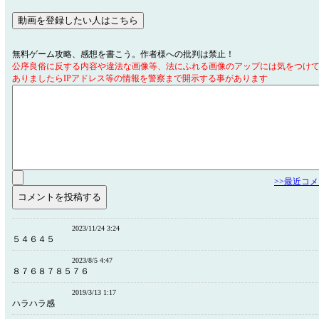
無料ゲーム攻略、感想を書こう。作者様への批判は禁止！
公序良俗に反する内容や違法な画像等、法にふれる画像のアップには気をつけ
ありましたらIPアドレス等の情報を警察まで開示する事があります
>>最近コ
2023/11/24 3:24
５４６４５
2023/8/5 4:47
８７６８７８５７６
2019/3/13 1:17
ハラハラ感