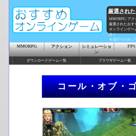
厳選された
MMORPG･ア
厳選されたおす
オンラインゲー
介！
今流行りのオン
MMORPG
FPS
アクション
シミュレーショ
ン
ダウンロードゲーム一覧
ブラウザゲーム一覧
コール・オブ・