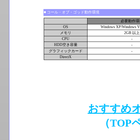
■ コール・オブ・ゴッド動作環境
必要動作環
OS
Windows XP/Windows Vi
メモリ
2GB 以上
CPU
-
HDD空き容量
-
グラフィックカード
-
DirectX
おすすめ
（TOP