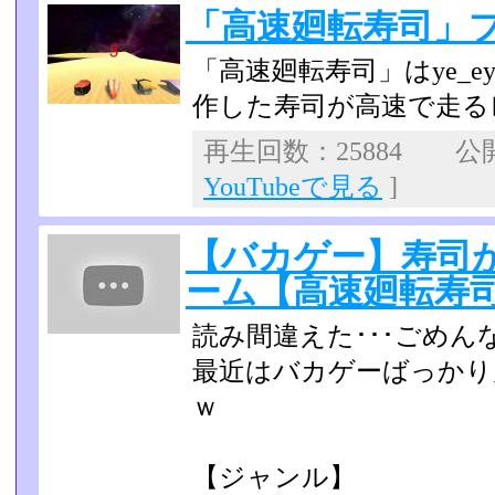
「高速廻転寿司」
「高速廻転寿司」はye_ey さん
作した寿司が高速で走る
再生回数：25884 公開日
YouTubeで見る
]
【バカゲー】寿司
ーム【高速廻転寿
読み間違えた･･･ごめん
最近はバカゲーばっかり
ｗ
【ジャンル】