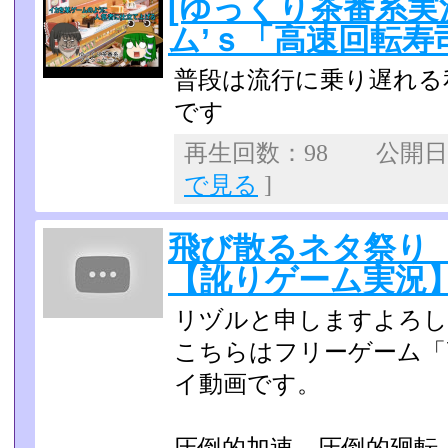
[ゆっくり茶番系実
ム’ｓ「高速回転寿
普段は流行に乗り遅れる
です
再生回数：98 公開日：2
で見る
]
飛び散るネタ祭り
【訛りゲーム実況
リヅルと申しますよろし
こちらはフリーゲーム「
イ動画です。