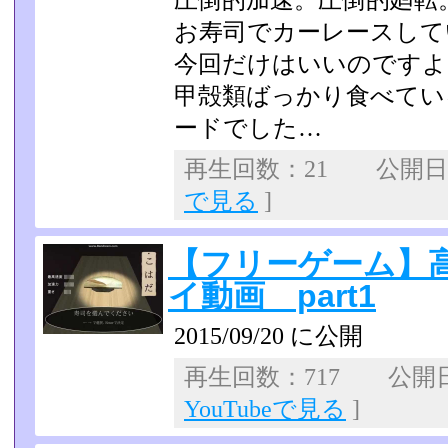
圧倒的加速。圧倒的廻転
お寿司でカーレースして
今回だけはいいのですよ
甲殻類ばっかり食べてい
ードでした…
再生回数：21 公開日：2
で見る
]
【フリーゲーム】
イ動画 part1
2015/09/20 に公開
再生回数：717 公開日：2
YouTubeで見る
]