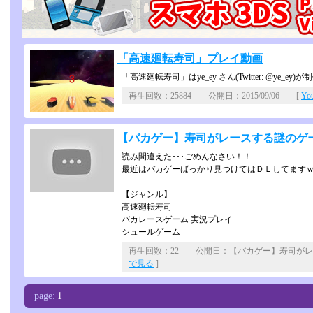
「高速廻転寿司」プレイ動画
「高速廻転寿司」はye_ey さん(Twitter: @y
再生回数：25884 公開日：2015/09/06 [
Yo
【バカゲー】寿司がレースする謎のゲ
読み間違えた･･･ごめんなさい！！
最近はバカゲーばっかり見つけてはＤＬしてます
【ジャンル】
高速廻転寿司
バカレースゲーム 実況プレイ
シュールゲーム
再生回数：22 公開日：【バカゲー】寿司が
で見る
]
page:
1