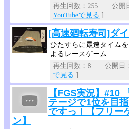
再生回数：255 公開日：2
YouTubeで見る
]
[高速廻転寿司]ダイ
ひたすらに最速タイムを
よるレースゲーム
再生回数：8 公開日：20
で見る
]
【FGS実況】#10
テージで1位を目
ですっ！【フリー
ン】