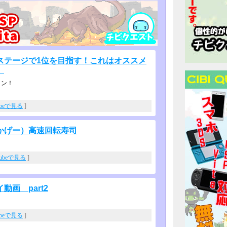
全ステージで1位を目指す！これはオススメ
】
ョン！
ubeで見る
]
かげー）高速回転寿司
Tubeで見る
]
画 part2
ubeで見る
]