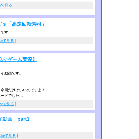
beで見る
]
ム’ｓ「高速回転寿司」
うです
ubeで見る
]
訛りゲーム実況】
レイ動画です。
も今回だけはいいのですよ！
ハードでした…
ubeで見る
]
画 part1
Tubeで見る
]