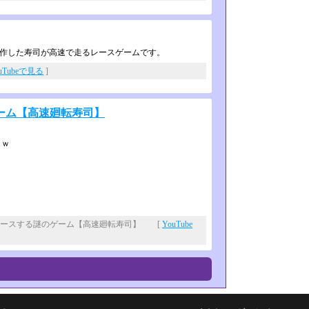
e_ey)が制作した寿司が高速で走るレースゲームです。
uTubeで見る
]
ーム【高速廻転寿司】
ｗｗ
レースする謎のゲーム【高速廻転寿司】 [
YouTube