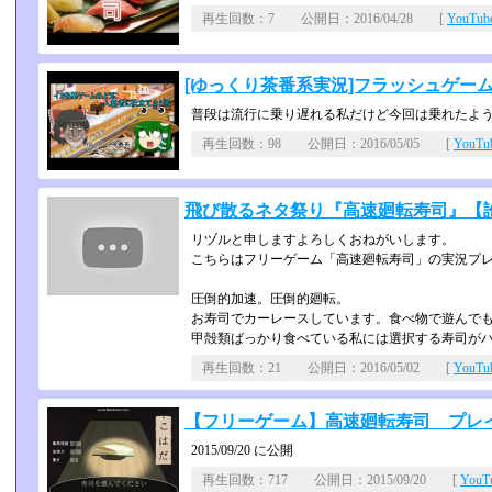
再生回数：7 公開日：2016/04/28 [
YouTu
[ゆっくり茶番系実況]フラッシュゲー
普段は流行に乗り遅れる私だけど今回は乗れたよ
再生回数：98 公開日：2016/05/05 [
YouT
飛び散るネタ祭り『高速廻転寿司』【
リヅルと申しますよろしくおねがいします。
こちらはフリーゲーム「高速廻転寿司」の実況プ
圧倒的加速。圧倒的廻転。
お寿司でカーレースしています。食べ物で遊んで
甲殻類ばっかり食べている私には選択する寿司が
再生回数：21 公開日：2016/05/02 [
YouT
【フリーゲーム】高速廻転寿司 プレイ動
2015/09/20 に公開
再生回数：717 公開日：2015/09/20 [
You