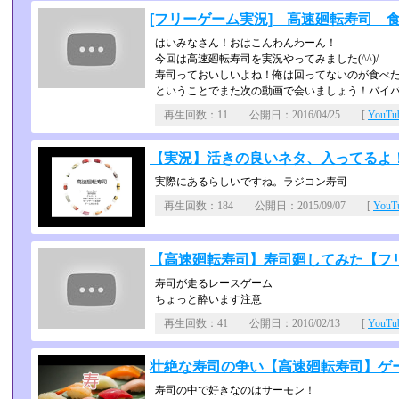
[フリーゲーム実況] 高速廻転寿司 
はいみなさん！おはこんわんわーん！
今回は高速廻転寿司を実況やってみました(^^)/
寿司っておいしいよね！俺は回ってないのが食べ
ということでまた次の動画で会いましょう！バイ
再生回数：11 公開日：2016/04/25 [
YouT
【実況】活きの良いネタ、入ってるよ！
実際にあるらしいですね。ラジコン寿司
再生回数：184 公開日：2015/09/07 [
You
【高速廻転寿司】寿司廻してみた【フ
寿司が走るレースゲーム
ちょっと酔います注意
再生回数：41 公開日：2016/02/13 [
YouT
壮絶な寿司の争い【高速廻転寿司】ゲ
寿司の中で好きなのはサーモン！