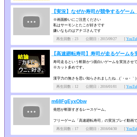
【実況】なぜか寿司が競争するゲーム
※画面酔いにご注意ください
私はサーモンとたこが好きです
嫌いなものはアナゴさんです
再生回数：23 公開日：2015/09/27 [
YouT
【高速廻転寿司】寿司が走るゲームを
寿司走るという斬新かつ面白いゲームを実況させ
※カット多めです。
漢字力の無さを思い知らされましたね…(´・ω・｀)
再生回数：12 公開日：2016/01/01 [
YouT
m68FgEyxObw
発想が斬新すぎるレースゲーム。
フリーゲーム「高速廻転寿司」の実況プレイ動画
再生回数：17 公開日：2016/04/30 [
YouT