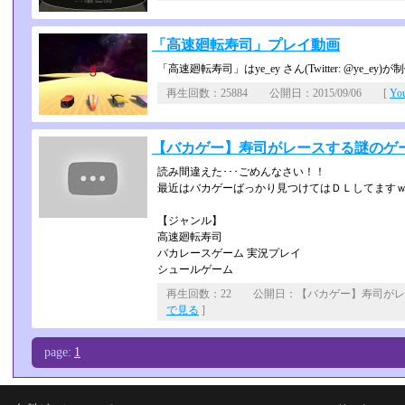
「高速廻転寿司」プレイ動画
「高速廻転寿司」はye_ey さん(Twitter: @y
再生回数：25884 公開日：2015/09/06 [
Yo
【バカゲー】寿司がレースする謎のゲ
読み間違えた･･･ごめんなさい！！
最近はバカゲーばっかり見つけてはＤＬしてます
【ジャンル】
高速廻転寿司
バカレースゲーム 実況プレイ
シュールゲーム
再生回数：22 公開日：【バカゲー】寿司が
で見る
]
page:
1