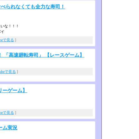
食べられなくても全力な寿司！
たいな！！！
バイ
ubeで見る
]
 「高速廻転寿司」 【レースゲーム】
Tubeで見る
]
リーゲーム】
ubeで見る
]
ーム実況