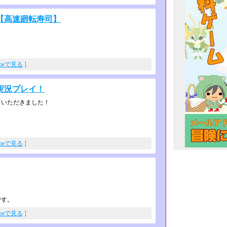
【高速廻転寿司】
ubeで見る
]
実況プレイ！
ていただきました！
ubeで見る
]
です。
ubeで見る
]